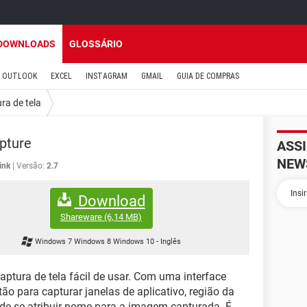
DOWNLOADS
GLOSSÁRIO
OUTLOOK
EXCEL
INSTAGRAM
GMAIL
GUIA DE COMPRAS
ra de tela
pture
ASS
NEW
ink
Versão:
2.7
Download
Shareware
(6,14 MB)
Windows 7 Windows 8 Windows 10
-
Inglês
ptura de tela fácil de usar. Com uma interface
ão para capturar janelas de aplicativo, região da
Pode-se atribuir nome para a imagem capturada. É