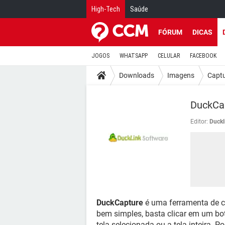
High-Tech
Saúde
FÓRUM
DICAS
JOGOS
WHATSAPP
CELULAR
FACEBOOK
Downloads
Imagens
Captu
DuckCa
Editor:
Duckl
DuckCapture
é uma ferramenta de ca
bem simples, basta clicar em um bot
tela selecionada ou a tela inteira. 