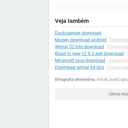
Veja também
Duckcapture download
Mugen download android
-
Download
Winrar 32 bits download
-
Download
Brasil tv new v2 9.3 apk download
-
Minecraft java download
-
Download
Download winrar 64 bits
-
Download
Ortografia alternativa:
Install_DuckCaptu
Última mod