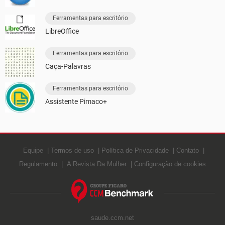
Ferramentas para escritório
LibreOffice
Ferramentas para escritório
Caça-Palavras
Ferramentas para escritório
Assistente Pimaco+
Equipe
Termos de uso
Política de Privacidade
Contato
Regulamento
A Revista Da Mulher
Configuração de cookies
saude.ccm.net