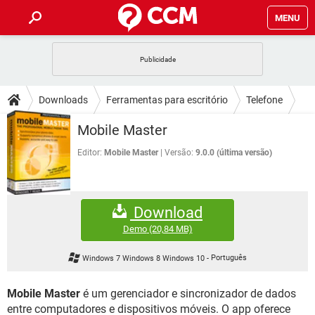
MENU
INÍCIO
JOGOS
WHATSAPP
DICAS
Downloads
Ferramentas para escritório
Telefone
CELULAR
FACEBOOK
JOGOS
WHATSAPP
DOWNLOADS
Mobile Master
OUTLOOK
EXCEL
CELULAR
FACEBOOK
INSTAGRAM
JOGOS
GMAIL
WHATSAPP
Editor:
Mobile Master
Versão:
9.0.0 (última versão)
FÓRUM
OUTLOOK
EXCEL
GUIA DE COMPRAS
CELULAR
FACEBOOK
INSTAGRAM
JOGOS
GMAIL
WHATSAPP
GLOSSÁRIO
OUTLOOK
EXCEL
Download
GUIA DE COMPRAS
CELULAR
FACEBOOK
INSTAGRAM
JOGOS
GMAIL
WHATSAPP
Demo
(20,84 MB)
OUTLOOK
EXCEL
GUIA DE COMPRAS
CELULAR
FACEBOOK
Windows 7 Windows 8 Windows 10
-
Português
INSTAGRAM
GMAIL
OUTLOOK
EXCEL
GUIA DE COMPRAS
Mobile Master
é um gerenciador e sincronizador de dados
INSTAGRAM
GMAIL
entre computadores e dispositivos móveis. O app oferece