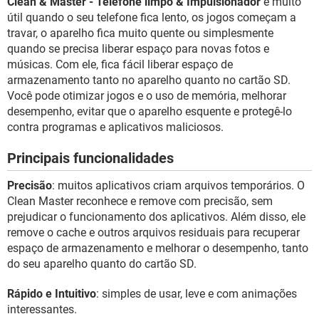
Clean & Master - Telefone limpo & Impulsionador
é muito
GUIA DE COMPRAS
útil quando o seu telefone fica lento, os jogos começam a
travar, o aparelho fica muito quente ou simplesmente
quando se precisa liberar espaço para novas fotos e
músicas. Com ele, fica fácil liberar espaço de
armazenamento tanto no aparelho quanto no cartão SD.
Você pode otimizar jogos e o uso de memória, melhorar
desempenho, evitar que o aparelho esquente e protegê-lo
contra programas e aplicativos maliciosos.
Principais funcionalidades
Precisão
: muitos aplicativos criam arquivos temporários. O
Clean Master reconhece e remove com precisão, sem
prejudicar o funcionamento dos aplicativos. Além disso, ele
remove o cache e outros arquivos residuais para recuperar
espaço de armazenamento e melhorar o desempenho, tanto
do seu aparelho quanto do cartão SD.
Rápido e Intuitivo
: simples de usar, leve e com animações
interessantes.