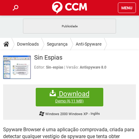
MENU
INÍCIO
JOGOS
WHATSAPP
DICAS
Downloads
Segurança
Anti-Spyware
CELULAR
FACEBOOK
JOGOS
WHATSAPP
DOWNLOADS
Sin Espias
OUTLOOK
EXCEL
CELULAR
FACEBOOK
INSTAGRAM
JOGOS
GMAIL
WHATSAPP
Editor:
Sin-espias
Versão:
Antispyware 8.0
FÓRUM
OUTLOOK
EXCEL
GUIA DE COMPRAS
CELULAR
FACEBOOK
INSTAGRAM
JOGOS
GMAIL
WHATSAPP
GLOSSÁRIO
OUTLOOK
EXCEL
Download
GUIA DE COMPRAS
CELULAR
FACEBOOK
INSTAGRAM
JOGOS
GMAIL
WHATSAPP
Demo
(6,11 MB)
OUTLOOK
EXCEL
GUIA DE COMPRAS
CELULAR
FACEBOOK
Windows 2000 Windows XP
-
Inglês
INSTAGRAM
GMAIL
OUTLOOK
EXCEL
GUIA DE COMPRAS
Spyware Browser é uma aplicação comprovada, criada para
INSTAGRAM
GMAIL
detectar qualquer vestígio de spyware que tenta obter