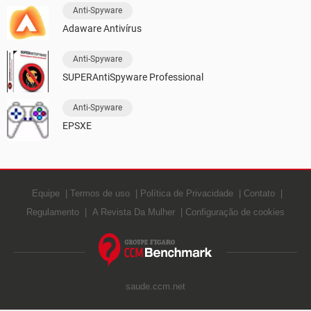
Anti-Spyware
Adaware Antivírus
Anti-Spyware
SUPERAntiSpyware Professional
Anti-Spyware
EPSXE
Equipe
Termos de uso
Política de Privacidade
Contato
Regulamento
A Revista Da Mulher
Configuração de cookies
saude.ccm.net