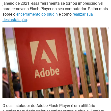
GUIA DE COMPRAS
janeiro de 2021, essa ferramenta se tornou imprescindível
para remover o Flash Player do seu computador. Saiba mais
sobre o
encerramento do plugin
e como
realizar sua
desinstalação
.
O desinstalador do Adobe Flash Player é um utilitário