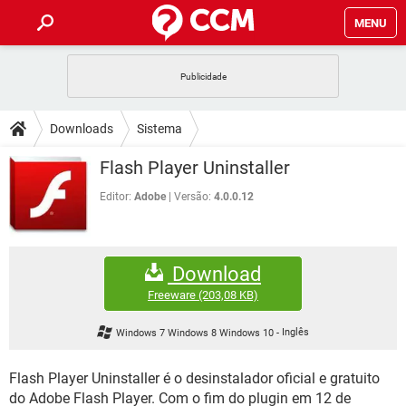
MENU
INÍCIO
JOGOS
WHATSAPP
DICAS
Downloads
Sistema
CELULAR
FACEBOOK
JOGOS
WHATSAPP
DOWNLOADS
Flash Player Uninstaller
OUTLOOK
EXCEL
CELULAR
FACEBOOK
INSTAGRAM
JOGOS
GMAIL
WHATSAPP
Editor:
Adobe
Versão:
4.0.0.12
FÓRUM
OUTLOOK
EXCEL
GUIA DE COMPRAS
CELULAR
FACEBOOK
INSTAGRAM
JOGOS
GMAIL
WHATSAPP
GLOSSÁRIO
OUTLOOK
EXCEL
Download
GUIA DE COMPRAS
CELULAR
FACEBOOK
INSTAGRAM
JOGOS
GMAIL
WHATSAPP
Freeware
(203,08 KB)
OUTLOOK
EXCEL
GUIA DE COMPRAS
CELULAR
FACEBOOK
Windows 7 Windows 8 Windows 10
-
Inglês
INSTAGRAM
GMAIL
OUTLOOK
EXCEL
GUIA DE COMPRAS
Flash Player Uninstaller é o desinstalador oficial e gratuito
INSTAGRAM
GMAIL
do Adobe Flash Player. Com o fim do plugin em 12 de