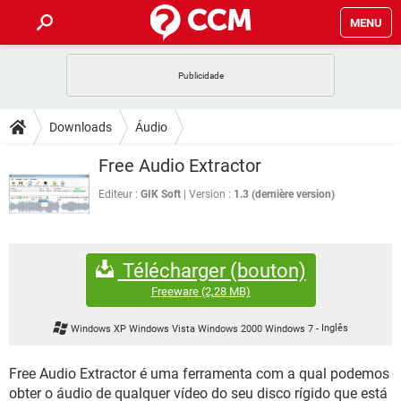
MENU
INÍCIO
JOGOS
WHATSAPP
DICAS
Downloads
Áudio
CELULAR
FACEBOOK
JOGOS
WHATSAPP
DOWNLOADS
Free Audio Extractor
OUTLOOK
EXCEL
CELULAR
FACEBOOK
INSTAGRAM
JOGOS
GMAIL
WHATSAPP
Editeur :
GIK Soft
Version :
1.3 (dernière version)
FÓRUM
OUTLOOK
EXCEL
GUIA DE COMPRAS
CELULAR
FACEBOOK
INSTAGRAM
JOGOS
GMAIL
WHATSAPP
GLOSSÁRIO
OUTLOOK
EXCEL
Télécharger (bouton)
GUIA DE COMPRAS
CELULAR
FACEBOOK
INSTAGRAM
JOGOS
GMAIL
WHATSAPP
Freeware
(2,28 MB)
OUTLOOK
EXCEL
GUIA DE COMPRAS
CELULAR
FACEBOOK
Windows XP Windows Vista Windows 2000 Windows 7
-
Inglês
INSTAGRAM
GMAIL
OUTLOOK
EXCEL
GUIA DE COMPRAS
Free Audio Extractor é uma ferramenta com a qual podemos
INSTAGRAM
GMAIL
obter o áudio de qualquer vídeo do seu disco rígido que está