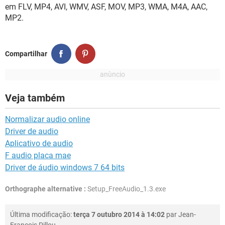
GUIA DE COMPRAS
em FLV, MP4, AVI, WMV, ASF, MOV, MP3, WMA, M4A, AAC,
MP2.
Compartilhar
Veja também
Normalizar audio online
Driver de audio
Aplicativo de audio
F audio placa mae
Driver de áudio windows 7 64 bits
Orthographe alternative :
Setup_FreeAudio_1.3.exe
Última modificação:
terça 7 outubro 2014 à 14:02
par
Jean-