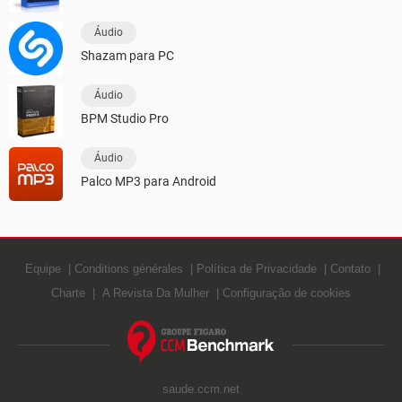
Áudio
Shazam para PC
Áudio
BPM Studio Pro
Áudio
Palco MP3 para Android
Equipe
Conditions générales
Política de Privacidade
Contato
Charte
A Revista Da Mulher
Configuração de cookies
saude.ccm.net