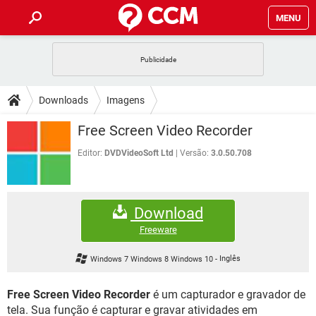
MENU
INÍCIO
JOGOS
WHATSAPP
DICAS
Downloads
Imagens
CELULAR
FACEBOOK
JOGOS
WHATSAPP
DOWNLOADS
Free Screen Video Recorder
OUTLOOK
EXCEL
CELULAR
FACEBOOK
INSTAGRAM
JOGOS
GMAIL
WHATSAPP
Editor:
DVDVideoSoft Ltd
Versão:
3.0.50.708
FÓRUM
OUTLOOK
EXCEL
GUIA DE COMPRAS
CELULAR
FACEBOOK
INSTAGRAM
JOGOS
GMAIL
WHATSAPP
GLOSSÁRIO
OUTLOOK
EXCEL
Download
GUIA DE COMPRAS
CELULAR
FACEBOOK
INSTAGRAM
JOGOS
GMAIL
WHATSAPP
Freeware
OUTLOOK
EXCEL
GUIA DE COMPRAS
CELULAR
FACEBOOK
Windows 7 Windows 8 Windows 10
-
Inglês
INSTAGRAM
GMAIL
OUTLOOK
EXCEL
GUIA DE COMPRAS
Free Screen Video Recorder
é um capturador e gravador de
INSTAGRAM
GMAIL
tela. Sua função é capturar e gravar atividades em