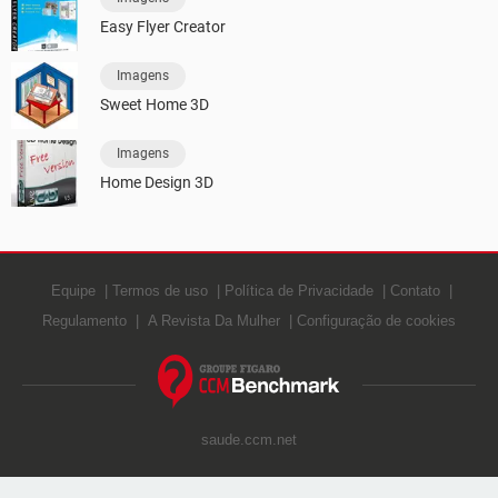
Easy Flyer Creator
Imagens
Sweet Home 3D
Imagens
Home Design 3D
Equipe
Termos de uso
Política de Privacidade
Contato
Regulamento
A Revista Da Mulher
Configuração de cookies
saude.ccm.net