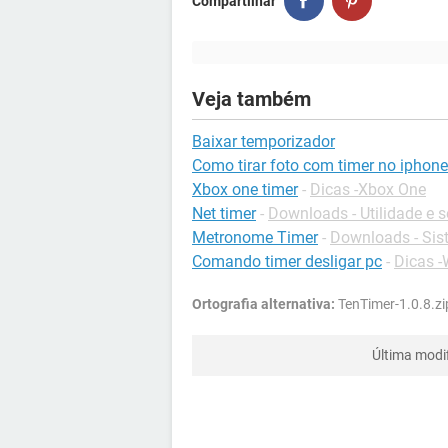
Compartilhar
Veja também
Baixar temporizador
Como tirar foto com timer no iphone
Xbox one timer
-
Dicas -Xbox One
Net timer
-
Downloads - Utilidade e 
Metronome Timer
-
Downloads - Si
Comando timer desligar pc
-
Dicas 
Ortografia alternativa:
TenTimer-1.0.8.zi
Última modi