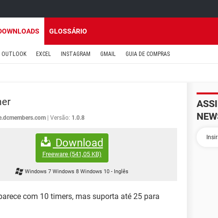
DOWNLOADS
GLOSSÁRIO
OUTLOOK
EXCEL
INSTAGRAM
GMAIL
GUIA DE COMPRAS
mer
ASS
NEW
re.dcmembers.com
Versão:
1.0.8
Download
Freeware
(541,05 KB)
Windows 7 Windows 8 Windows 10
-
Inglês
parece com 10 timers, mas suporta até 25 para