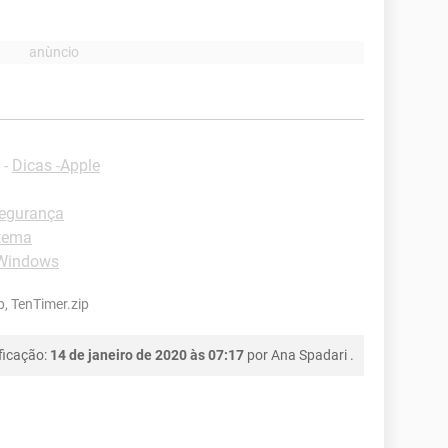
-
Dicas -Apple
segurança
stema
-Windows
p, TenTimer.zip
ficação:
14 de janeiro de 2020 às 07:17
por
Ana Spadari
.