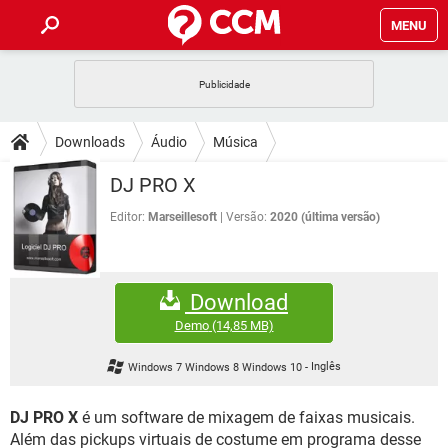
MENU
INÍCIO
JOGOS
WHATSAPP
DICAS
Downloads
Áudio
Música
CELULAR
FACEBOOK
JOGOS
WHATSAPP
DOWNLOADS
DJ PRO X
OUTLOOK
EXCEL
CELULAR
FACEBOOK
INSTAGRAM
JOGOS
GMAIL
WHATSAPP
Editor:
Marseillesoft
Versão:
2020 (última versão)
FÓRUM
OUTLOOK
EXCEL
GUIA DE COMPRAS
CELULAR
FACEBOOK
INSTAGRAM
JOGOS
GMAIL
WHATSAPP
GLOSSÁRIO
OUTLOOK
EXCEL
Download
GUIA DE COMPRAS
CELULAR
FACEBOOK
INSTAGRAM
JOGOS
GMAIL
WHATSAPP
Demo
(14,85 MB)
OUTLOOK
EXCEL
GUIA DE COMPRAS
CELULAR
FACEBOOK
Windows 7 Windows 8 Windows 10
-
Inglês
INSTAGRAM
GMAIL
OUTLOOK
EXCEL
GUIA DE COMPRAS
DJ PRO X
é um software de mixagem de faixas musicais.
INSTAGRAM
GMAIL
Além das pickups virtuais de costume em programa desse