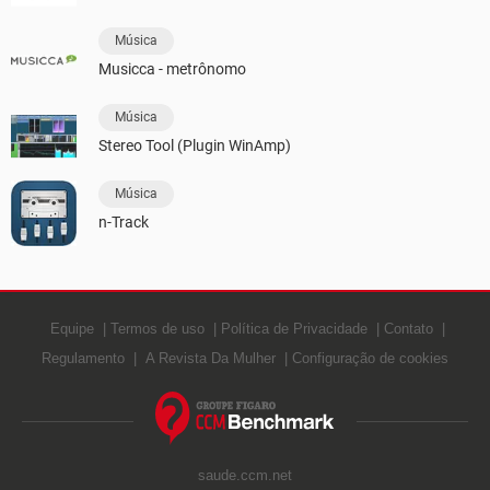
Música
Musicca - metrônomo
Música
Stereo Tool (Plugin WinAmp)
Música
n-Track
Equipe
Termos de uso
Política de Privacidade
Contato
Regulamento
A Revista Da Mulher
Configuração de cookies
saude.ccm.net