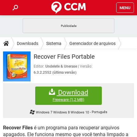
MENU
INÍCIO
JOGOS
WHATSAPP
DICAS
Downloads
Sistema
Gerenciador de arquivos
CELULAR
FACEBOOK
JOGOS
WHATSAPP
DOWNLOADS
Recover Files Portable
OUTLOOK
EXCEL
CELULAR
FACEBOOK
INSTAGRAM
JOGOS
GMAIL
WHATSAPP
Editor:
Undelete & Unerase
Versão:
FÓRUM
OUTLOOK
EXCEL
6.3.2.2552 (última versão)
GUIA DE COMPRAS
CELULAR
FACEBOOK
INSTAGRAM
JOGOS
GMAIL
WHATSAPP
GLOSSÁRIO
OUTLOOK
EXCEL
Download
GUIA DE COMPRAS
CELULAR
FACEBOOK
INSTAGRAM
JOGOS
GMAIL
WHATSAPP
Freeware
(1,2 MB)
OUTLOOK
EXCEL
GUIA DE COMPRAS
CELULAR
FACEBOOK
Windows 7 Windows 8 Windows 10
-
Português
INSTAGRAM
GMAIL
OUTLOOK
EXCEL
GUIA DE COMPRAS
Recover Files
é um programa para recuperar arquivos
INSTAGRAM
GMAIL
apagados. Ele funciona mesmo que você tenha limpado a