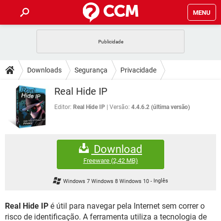
MENU
INÍCIO
JOGOS
WHATSAPP
DICAS
Downloads
Segurança
Privacidade
CELULAR
FACEBOOK
JOGOS
WHATSAPP
DOWNLOADS
Real Hide IP
OUTLOOK
EXCEL
CELULAR
FACEBOOK
INSTAGRAM
JOGOS
GMAIL
WHATSAPP
Editor:
Real Hide IP
Versão:
4.4.6.2 (última versão)
FÓRUM
OUTLOOK
EXCEL
GUIA DE COMPRAS
CELULAR
FACEBOOK
INSTAGRAM
JOGOS
GMAIL
WHATSAPP
GLOSSÁRIO
OUTLOOK
EXCEL
Download
GUIA DE COMPRAS
CELULAR
FACEBOOK
INSTAGRAM
JOGOS
GMAIL
WHATSAPP
Freeware
(2,42 MB)
OUTLOOK
EXCEL
GUIA DE COMPRAS
CELULAR
FACEBOOK
Windows 7 Windows 8 Windows 10
-
Inglês
INSTAGRAM
GMAIL
OUTLOOK
EXCEL
GUIA DE COMPRAS
Real Hide IP
é útil para navegar pela Internet sem correr o
INSTAGRAM
GMAIL
risco de identificação. A ferramenta utiliza a tecnologia de