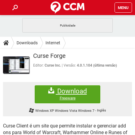
MENU
INÍCIO
JOGOS
WHATSAPP
DICAS
Downloads
Internet
CELULAR
FACEBOOK
JOGOS
WHATSAPP
DOWNLOADS
Curse Forge
OUTLOOK
EXCEL
CELULAR
FACEBOOK
INSTAGRAM
JOGOS
GMAIL
WHATSAPP
Editor:
Curse Inc.
Versão:
4.0.1.104 (última versão)
FÓRUM
OUTLOOK
EXCEL
GUIA DE COMPRAS
CELULAR
FACEBOOK
INSTAGRAM
JOGOS
GMAIL
WHATSAPP
GLOSSÁRIO
OUTLOOK
EXCEL
Download
GUIA DE COMPRAS
CELULAR
FACEBOOK
INSTAGRAM
JOGOS
GMAIL
WHATSAPP
Freeware
OUTLOOK
EXCEL
GUIA DE COMPRAS
CELULAR
FACEBOOK
Windows XP Windows Vista Windows 7
-
Inglês
INSTAGRAM
GMAIL
OUTLOOK
EXCEL
GUIA DE COMPRAS
Curse Client é um site que permite instalar e gerenciar add
INSTAGRAM
GMAIL
ons para World of Warcraft, Warhammer Online e Runes of