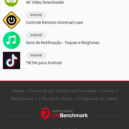
4K Video Downloader
Internet
Controle Remoto Universal Lean
Internet
Sons de Notificação - Toques e Ringtones
Internet
TikTok para Android
Equipe
Termos de uso
Política de Privacidade
Contato
Regulamento
A Revista Da Mulher
Configuração de cookies