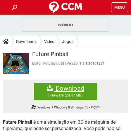
MENU
INÍCIO
JOGOS
WHATSAPP
DICAS
Downloads
Vídeo
Jogos
CELULAR
FACEBOOK
JOGOS
WHATSAPP
DOWNLOADS
Future Pinball
OUTLOOK
EXCEL
CELULAR
FACEBOOK
INSTAGRAM
JOGOS
GMAIL
WHATSAPP
Editor:
Futurepinball
Versão:
1.9.1.20101231
FÓRUM
OUTLOOK
EXCEL
GUIA DE COMPRAS
CELULAR
FACEBOOK
INSTAGRAM
JOGOS
GMAIL
WHATSAPP
GLOSSÁRIO
OUTLOOK
EXCEL
Download
GUIA DE COMPRAS
CELULAR
FACEBOOK
INSTAGRAM
JOGOS
GMAIL
WHATSAPP
Freeware
(24,47 MB)
OUTLOOK
EXCEL
GUIA DE COMPRAS
CELULAR
FACEBOOK
Windows 7 Windows 8 Windows 10
-
Inglês
INSTAGRAM
GMAIL
OUTLOOK
EXCEL
GUIA DE COMPRAS
Future Pinball
é uma simulação em 3D de máquina de
INSTAGRAM
GMAIL
fliperama, que pode ser personalizada. Você pode não só