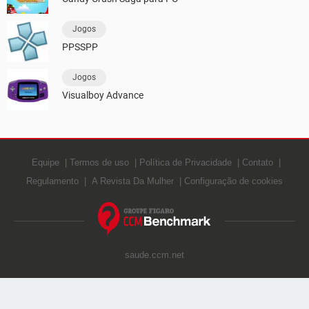
Jogos
PPSSPP
Jogos
Visualboy Advance
Equipe
Termos de uso
Política de Privacidade
Contato
Regulamento
A Revista Da Mulher
Configuração de cookies
saude.ccm.net