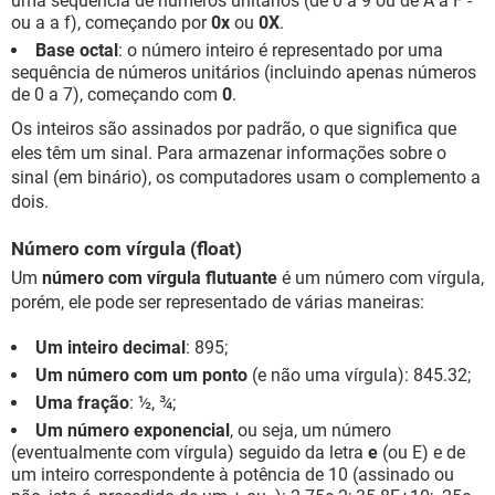
uma sequência de números unitários (de 0 a 9 ou de A a F -
ou a a f), começando por
0x
ou
0X
.
Base octal
: o número inteiro é representado por uma
sequência de números unitários (incluindo apenas números
de 0 a 7), começando com
0
.
Os inteiros são assinados por padrão, o que significa que
eles têm um sinal. Para armazenar informações sobre o
sinal (em binário), os computadores usam o complemento a
dois.
Número com vírgula (float)
Um
número com vírgula flutuante
é um número com vírgula,
porém, ele pode ser representado de várias maneiras:
Um inteiro decimal
: 895;
Um número com um ponto
(e não uma vírgula): 845.32;
Uma fração
: ½, ¾;
Um número exponencial
, ou seja, um número
(eventualmente com vírgula) seguido da letra
e
(ou E) e de
um inteiro correspondente à potência de 10 (assinado ou