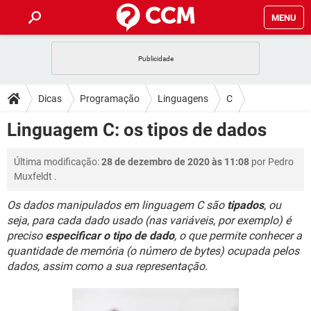
MENU
INÍCIO
JOGOS
WHATSAPP
DICAS
Dicas
Programação
Linguagens
C
CELULAR
FACEBOOK
JOGOS
WHATSAPP
DOWNLOADS
Linguagem C: os tipos de dados
OUTLOOK
EXCEL
CELULAR
FACEBOOK
INSTAGRAM
JOGOS
GMAIL
WHATSAPP
FÓRUM
Última modificação:
28 de dezembro de 2020 às 11:08
por
Pedro
OUTLOOK
EXCEL
GUIA DE COMPRAS
CELULAR
FACEBOOK
Muxfeldt
.
INSTAGRAM
JOGOS
GMAIL
WHATSAPP
GLOSSÁRIO
OUTLOOK
EXCEL
Os dados manipulados em linguagem C são
tipados
, ou
GUIA DE COMPRAS
CELULAR
FACEBOOK
seja, para cada dado usado (nas variáveis, por exemplo) é
INSTAGRAM
JOGOS
GMAIL
WHATSAPP
OUTLOOK
EXCEL
preciso
especificar o tipo de dado
, o que permite conhecer a
GUIA DE COMPRAS
CELULAR
FACEBOOK
quantidade de memória (o número de bytes) ocupada pelos
INSTAGRAM
GMAIL
dados, assim como a sua representação.
OUTLOOK
EXCEL
GUIA DE COMPRAS
INSTAGRAM
GMAIL