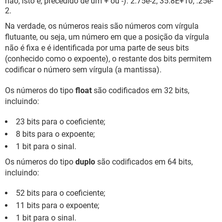
não, isto é, precedido de um + ou -): 2.75e-2; 35.8E+10; .25e-
2.
Na verdade, os números reais são números com vírgula
flutuante, ou seja, um número em que a posição da vírgula
não é fixa e é identificada por uma parte de seus bits
(conhecido como o expoente), o restante dos bits permitem
codificar o número sem vírgula (a mantissa).
Os números do tipo
float
são codificados em 32 bits,
incluindo:
23 bits para o coeficiente;
8 bits para o expoente;
1 bit para o sinal.
Os números do tipo
duplo
são codificados em 64 bits,
incluindo:
52 bits para o coeficiente;
11 bits para o expoente;
1 bit para o sinal.