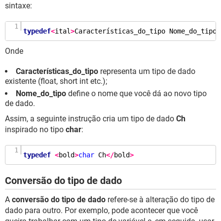
sintaxe:
typedef
<
ital
>
Características_do_tipo
Nome_do_tipo
<
Onde
Características_do_tipo
representa um tipo de dado
existente (float, short int etc.);
Nome_do_tipo
define o nome que você dá ao novo tipo
de dado.
Assim, a seguinte instrução cria um tipo de dado
Ch
inspirado no tipo
char
:
typedef
<
bold
>
char
 Ch
</
bold
>
Conversão do tipo de dado
A
conversão do tipo de dado
refere-se à alteração do tipo de
dado para outro. Por exemplo, pode acontecer que você