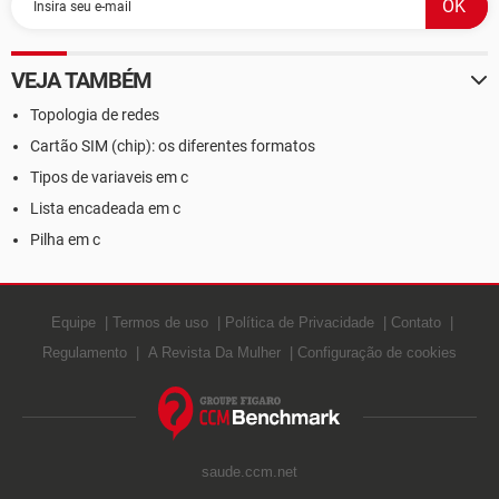
VEJA TAMBÉM
Topologia de redes
Cartão SIM (chip): os diferentes formatos
Tipos de variaveis em c
Lista encadeada em c
Pilha em c
Equipe
Termos de uso
Política de Privacidade
Contato
Regulamento
A Revista Da Mulher
Configuração de cookies
saude.ccm.net