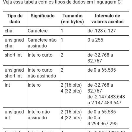
Veja essa tabela com os tipos de dados em linguagem C:
Tipo de
Significado
Tamanho
Intervalo de
dado
(em bytes)
valores aceitos
char
Caractere
1
de -128 a 127
unsigned
Caractere não
1
0 a 255
char
assinado
short int
Inteiro curto
2
de -32.768 a
32.767
unsigned
Inteiro curto
2
de 0 a 65.535
short int
não assinado
int
Inteiro
2 (16 bits)
de -32.768 a
4 (32 bits)
32.767
de -2.147.483.648
a 2.147.483.647
unsigned
Inteiro não
2 (16 bits)
de 0 a 65.535
int
assinado
4 (32 bits)
de 0 a
4.294.967.295