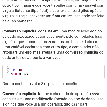
queira trabalhar com um tipo de variável e, em seguida, usar
outro tipo. Imagine que você trabalhe com uma variável com
vírgula flutuante (tipo float) e quer excluir os dígitos após a
vírgula, ou seja, converter um
float
em
int
. Isso pode ser feito
de duas maneiras:
Conversão implícita
: consiste em uma modificação do tipo
de dado executado automaticamente pelo compilador. Isso
significa que, quando armazenamos um tipo de dado em
uma variável declarada com outro tipo, o compilador não
retornará um erro, mas efetuará uma conversão
implícita
do
dado antes de atribuí-lo à variável:
int
 x
;
x 
=
8.324
;
Onde
x
conterá o valor 8 depois da alocação.
Conversão explícita
: também chamada de operação
cast
,
consiste em uma modificação forçada do tipo de dado. Isso
significa que você usa um operador, dito
cast
, para