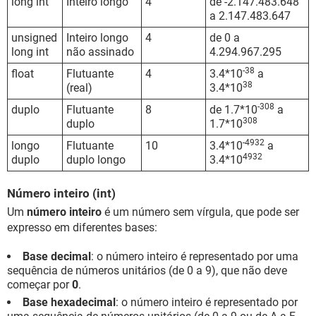
long int
Inteiro longo
4
de -2.147.483.648
a 2.147.483.647
unsigned
Inteiro longo
4
de 0 a
long int
não assinado
4.294.967.295
-38
float
Flutuante
4
3.4*10
a
38
(real)
3.4*10
-308
duplo
Flutuante
8
de 1.7*10
a
308
duplo
1.7*10
-4932
longo
Flutuante
10
3.4*10
a
4932
duplo
duplo longo
3.4*10
Número inteiro (int)
Um
número inteiro
é um número sem vírgula, que pode ser
expresso em diferentes bases:
Base decimal
: o número inteiro é representado por uma
sequência de números unitários (de 0 a 9), que não deve
começar por
0
.
Base hexadecimal
: o número inteiro é representado por