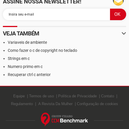
ASSINE NOSSA NEWSLETTER!
VEJA TAMBÉM
Variaveis de ambiente
Como fazer o c de copyright no teclado
Strings em c
Numero primo em c
Recuperar ctrl c anterior
Equipe
Termos de uso
Política de Privacidade
Contato
Regulamento
A Revista Da Mulher
Configuração de cookies