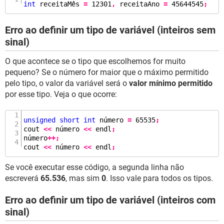
int
 receitaMês 
=
12301
,
 receitaAno 
=
45644545
;
Erro ao definir um tipo de variável (inteiros sem
sinal)
O que acontece se o tipo que escolhemos for muito
pequeno? Se o número for maior que o máximo permitido
pelo tipo, o valor da variável será o
valor mínimo permitido
por esse tipo. Veja o que ocorre:
unsigned
short
int
 número 
=
65535
;
cout 
<<
 número 
<<
 endl
;
número
++;
cout 
<<
 número 
<<
 endl
;
Se você executar esse código, a segunda linha não
escreverá
65.536
, mas sim
0
. Isso vale para todos os tipos.
Erro ao definir um tipo de variável (inteiros com
sinal)