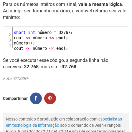
Para os números inteiros com sinal,
vale a mesma lógica
.
Ao atingir seu tamanho máximo, a variável retorna seu valor
mínimo:
short
int
 número 
=
32767
;
cout 
<<
 número 
<<
 endl
;
número
++;
cout 
<<
 número 
<<
 endl
;
Se você executar esse código, a segunda linha não
escreverá
32.768
, mas sim
-32.768
.
Foto: ©123RF
Compartilhar
Nosso conteúdo é produzido em colaboração com
especialistas
em tecnologia da informação
sob o comando de Jean-François
Pillou, fundador do CCM.net. CCM é um site sobre tecnologia líder