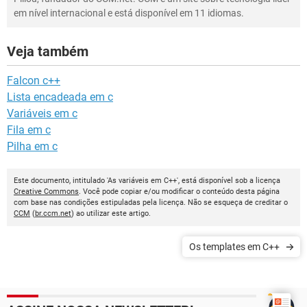
em nível internacional e está disponível em 11 idiomas.
Veja também
Falcon c++
Lista encadeada em c
Variáveis em c
Fila em c
Pilha em c
Este documento, intitulado 'As variáveis em C++', está disponível sob a licença
Creative Commons
. Você pode copiar e/ou modificar o conteúdo desta página
com base nas condições estipuladas pela licença. Não se esqueça de creditar o
CCM
(
br.ccm.net
) ao utilizar este artigo.
Os templates em C++