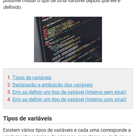
possível mudar o tipo de uma variável depois que ele é
GUIA DE COMPRAS
definido.
Tipos de variáveis
Declaração e atribuição das variáveis
Erro ao definir um tipo de variável (inteiros sem sinal)
Erro ao definir um tipo de variável (inteiros com sinal)
Tipos de variáveis
Existem vários tipos de variáveis e cada uma corresponde a