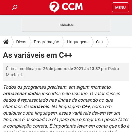
MENU
INÍCIO
JOGOS
WHATSAPP
DICAS
Dicas
Programação
Linguagens
C++
CELULAR
FACEBOOK
JOGOS
WHATSAPP
DOWNLOADS
As variáveis em C++
OUTLOOK
EXCEL
CELULAR
FACEBOOK
INSTAGRAM
JOGOS
GMAIL
WHATSAPP
FÓRUM
Última modificação:
26 de janeiro de 2021 às 13:37
por
Pedro
OUTLOOK
EXCEL
GUIA DE COMPRAS
CELULAR
FACEBOOK
Muxfeldt
.
INSTAGRAM
JOGOS
GMAIL
WHATSAPP
GLOSSÁRIO
OUTLOOK
EXCEL
Todos os programas precisam, em algum momento,
GUIA DE COMPRAS
CELULAR
FACEBOOK
armazenar dados
inseridos pelo usuário. O valor desses
INSTAGRAM
JOGOS
GMAIL
WHATSAPP
OUTLOOK
EXCEL
dados é representado nas linhas de comando no que
GUIA DE COMPRAS
CELULAR
FACEBOOK
chamaos de
variáveis
. Na linguagem
C++
, como em
INSTAGRAM
GMAIL
qualquer outra linguagem, essas variáveis devem ter um
OUTLOOK
EXCEL
tipo, que é associado a ela para que o programa possa fazer
GUIA DE COMPRAS
INSTAGRAM
GMAIL
a compilação correta. É importante levar em conta que não é