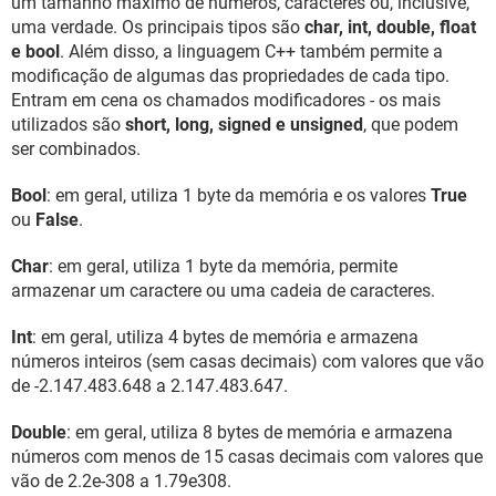
um tamanho máximo de números, caracteres ou, inclusive,
uma verdade. Os principais tipos são
char, int, double, float
e bool
. Além disso, a linguagem C++ também permite a
modificação de algumas das propriedades de cada tipo.
Entram em cena os chamados modificadores - os mais
utilizados são
short, long, signed e unsigned
, que podem
ser combinados.
Bool
: em geral, utiliza 1 byte da memória e os valores
True
ou
False
.
Char
: em geral, utiliza 1 byte da memória, permite
armazenar um caractere ou uma cadeia de caracteres.
Int
: em geral, utiliza 4 bytes de memória e armazena
números inteiros (sem casas decimais) com valores que vão
de -2.147.483.648 a 2.147.483.647.
Double
: em geral, utiliza 8 bytes de memória e armazena
números com menos de 15 casas decimais com valores que
vão de 2.2e-308 a 1.79e308.