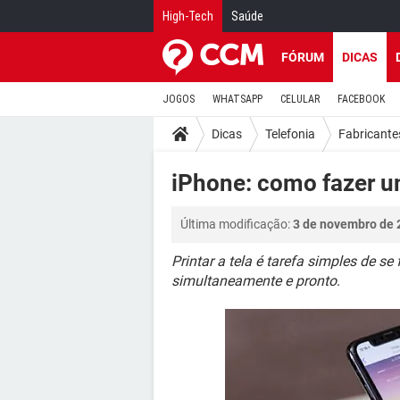
High-Tech
Saúde
FÓRUM
DICAS
JOGOS
WHATSAPP
CELULAR
FACEBOOK
Dicas
Telefonia
Fabricante
iPhone: como fazer u
Última modificação:
3 de novembro de 
Printar a tela é tarefa simples de s
simultaneamente e pronto
.