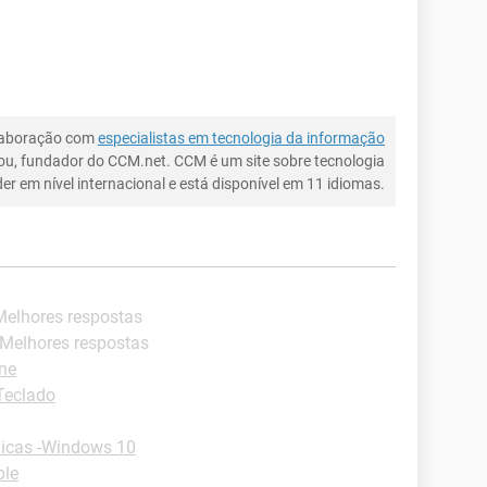
laboração com
especialistas em tecnologia da informação
ou, fundador do CCM.net. CCM é um site sobre tecnologia
íder em nível internacional e está disponível em 11 idiomas.
Melhores respostas
 Melhores respostas
one
Teclado
icas -Windows 10
ple