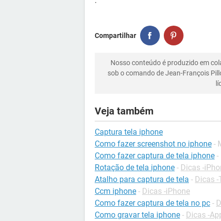
.
Compartilhar
Nosso conteúdo é produzido em co
sob o comando de Jean-François Pill
l
Veja também
Captura tela iphone
Como fazer screenshot no iphone
- 
Como fazer captura de tela iphone
-
Rotação de tela iphone
-
Dicas -iPh
Atalho para captura de tela
-
Dicas -
Ccm iphone
-
Dicas -iPhone
Como fazer captura de tela no pc
-
D
Como gravar tela iphone
-
Dicas -Ap