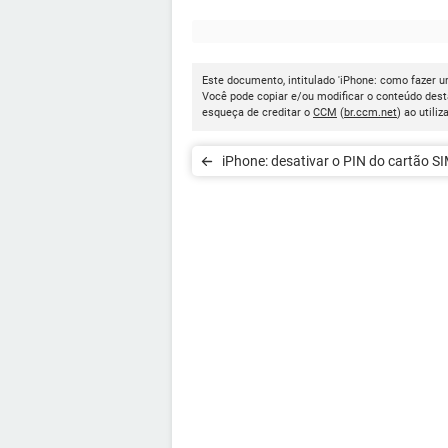
Este documento, intitulado 'iPhone: como fazer um
Você pode copiar e/ou modificar o conteúdo dest
esqueça de creditar o
CCM
(
br.ccm.net
) ao utiliz
iPhone: desativar o PIN do cartão S