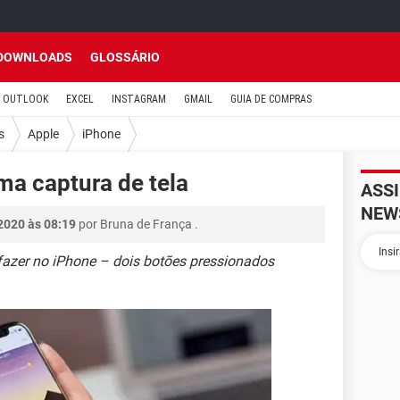
DOWNLOADS
GLOSSÁRIO
OUTLOOK
EXCEL
INSTAGRAM
GMAIL
GUIA DE COMPRAS
s
Apple
iPhone
ma captura de tela
ASS
NEW
2020 às 08:19
por
Bruna de França
.
e fazer no iPhone – dois botões pressionados