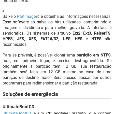
modo de texto.
Baixe o
PartImage
e obtenha as informações necessárias.
Esse software só salva os bits utilizados, comprimindo a
imagem e dividindo-a para melhor gravá-la. A interface é
semigráfica. Os sistemas de arquivo
Ext2, Ext3, ReiserFS,
HPFS, JFS, XFS, FAT16/32, UFS, HFS
e
NTFS
são
reconhecidos.
Para se prevenir, é possível clonar uma
partição em NTFS
,
mas, em primeiro lugar, é preciso desfragmentá-la. Se
originalmente a partição tem 12 GB, sua restauração
também será feita em 12 GB mesmo no caso de uma
partição de destino maior. Será preciso passar por outros
programas para redimensionar a partição restaurada.
Soluções de emergência
UltimateBootCD
UltimateBootCD
é um
CD bootável
gratuito, que contém