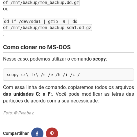
of=/mnt/backup/mon_backup.dd.gz
ou
dd if=/dev/sda1 | gzip -9 | dd
of=/mnt/backup/mon_backup-sda1.dd.gz
.
Como clonar no MS-DOS
Nesse caso, podemos utilizar o comando
xcopy
:
xcopy c:\ f:\ /s /e /h /i /c /
Com essa linha de comando, copiaremos todos os arquivos
das unidades C: a F:
. Você pode modificar as letras das
partições de acordo com a sua necessidade.
Foto: © Pixabay.
Compartilhar