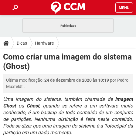
MENU
INÍCIO
JOGOS
WHATSAPP
DICAS
Dicas
Hardware
CELULAR
FACEBOOK
JOGOS
WHATSAPP
DOWNLOADS
Como criar uma imagem do sistema
OUTLOOK
EXCEL
CELULAR
FACEBOOK
(Ghost)
INSTAGRAM
JOGOS
GMAIL
WHATSAPP
FÓRUM
OUTLOOK
EXCEL
GUIA DE COMPRAS
CELULAR
FACEBOOK
Última modificação:
24 de dezembro de 2020 às 10:19
por
Pedro
INSTAGRAM
JOGOS
GMAIL
WHATSAPP
GLOSSÁRIO
OUTLOOK
Muxfeldt
.
EXCEL
GUIA DE COMPRAS
CELULAR
FACEBOOK
INSTAGRAM
JOGOS
GMAIL
WHATSAPP
Uma imagem do sistema, também chamada de
imagem
OUTLOOK
EXCEL
Ghost
ou
Ghost
, quando se refere a um software muito
GUIA DE COMPRAS
CELULAR
FACEBOOK
conhecido, é um backup de todo conteúdo de um conjunto
INSTAGRAM
GMAIL
OUTLOOK
EXCEL
de partições. Nenhuma distinção é feita neste conteúdo.
GUIA DE COMPRAS
Pode-se dizer que uma imagem do sistema é a ‘fotocópia’ da
INSTAGRAM
GMAIL
partição em um dado momento.