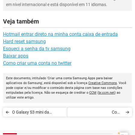
em nível internacional e está disponível em 11 idiomas.
Veja também
Hotmail entrar direto na minha conta caixa de entrada
Hard reset samsung
Esqueci a senha da tv samsung
Baixar apps
Como criar uma conta no twitter
Este documento, intitulado 'Criar uma conta Samsung Apps para baixar
aplicativos do Samsung', está disponível sob a licença
Creative Commons
. Você
pode copiar e/ou modificar o conteúdo desta página com base nas condições
estipuladas pela licença. Não se esqueça de creditar o
CCM
(
br.ccm.net
) ao
utilizar este artigo.
O Galaxy S3 mini da
Como
Samsung? Uma impostura?
alterar/definir/lembrar sua
senha na Samsung Apps