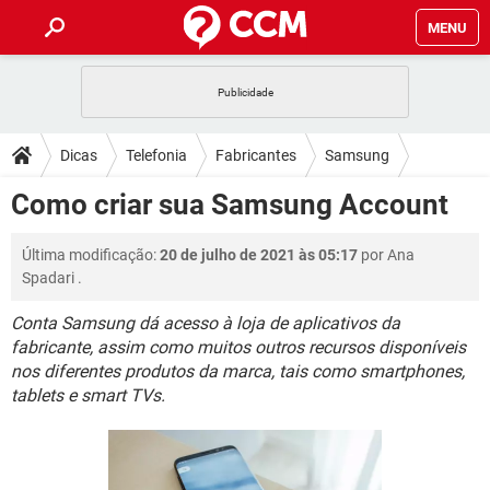
MENU
INÍCIO
JOGOS
WHATSAPP
DICAS
Dicas
Telefonia
Fabricantes
Samsung
CELULAR
FACEBOOK
JOGOS
WHATSAPP
DOWNLOADS
Como criar sua Samsung Account
OUTLOOK
EXCEL
CELULAR
FACEBOOK
INSTAGRAM
JOGOS
GMAIL
WHATSAPP
FÓRUM
Última modificação:
20 de julho de 2021 às 05:17
por
Ana
OUTLOOK
EXCEL
GUIA DE COMPRAS
CELULAR
FACEBOOK
Spadari
.
INSTAGRAM
JOGOS
GMAIL
WHATSAPP
GLOSSÁRIO
OUTLOOK
EXCEL
Conta Samsung dá acesso à loja de aplicativos da
GUIA DE COMPRAS
CELULAR
FACEBOOK
fabricante, assim como muitos outros recursos disponíveis
INSTAGRAM
JOGOS
GMAIL
WHATSAPP
OUTLOOK
EXCEL
nos diferentes produtos da marca, tais como smartphones,
GUIA DE COMPRAS
CELULAR
FACEBOOK
tablets e smart TVs.
INSTAGRAM
GMAIL
OUTLOOK
EXCEL
GUIA DE COMPRAS
INSTAGRAM
GMAIL