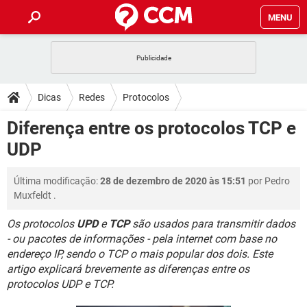
MENU
INÍCIO
JOGOS
WHATSAPP
DICAS
Dicas
Redes
Protocolos
CELULAR
FACEBOOK
JOGOS
WHATSAPP
DOWNLOADS
Diferença entre os protocolos TCP e
OUTLOOK
EXCEL
CELULAR
FACEBOOK
UDP
INSTAGRAM
JOGOS
GMAIL
WHATSAPP
FÓRUM
OUTLOOK
EXCEL
GUIA DE COMPRAS
CELULAR
FACEBOOK
Última modificação:
28 de dezembro de 2020 às 15:51
por
Pedro
INSTAGRAM
JOGOS
GMAIL
WHATSAPP
GLOSSÁRIO
OUTLOOK
Muxfeldt
.
EXCEL
GUIA DE COMPRAS
CELULAR
FACEBOOK
INSTAGRAM
JOGOS
GMAIL
WHATSAPP
Os protocolos
UPD
e
TCP
são usados para transmitir dados
OUTLOOK
EXCEL
- ou pacotes de informações - pela internet com base no
GUIA DE COMPRAS
CELULAR
FACEBOOK
endereço IP, sendo o TCP o mais popular dos dois. Este
INSTAGRAM
GMAIL
OUTLOOK
EXCEL
artigo explicará brevemente as diferenças entre os
GUIA DE COMPRAS
protocolos UDP e TCP.
INSTAGRAM
GMAIL