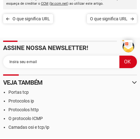
esqueça de creditar o
CCM
(
br.ccm.net
) ao utilizar este artigo.
O que significa URL
O que significa URL
ASSINE NOSSA NEWSLETTER!
VEJA TAMBÉM
Portas tcp
Protocolos ip
Protocolos http
O protocolo ICMP
Camadas osi e tcp/ip