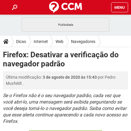
MENU
INÍCIO
JOGOS
WHATSAPP
DICAS
Dicas
Internet
Web
Navegadores
CELULAR
FACEBOOK
JOGOS
WHATSAPP
DOWNLOADS
Firefox: Desativar a verificação do
Mozilla Firefox
OUTLOOK
EXCEL
CELULAR
FACEBOOK
navegador padrão
INSTAGRAM
JOGOS
GMAIL
WHATSAPP
FÓRUM
OUTLOOK
EXCEL
GUIA DE COMPRAS
CELULAR
FACEBOOK
Última modificação:
3 de agosto de 2020 às 15:43
por
Pedro
INSTAGRAM
JOGOS
GMAIL
WHATSAPP
GLOSSÁRIO
OUTLOOK
Muxfeldt
.
EXCEL
GUIA DE COMPRAS
CELULAR
FACEBOOK
INSTAGRAM
JOGOS
GMAIL
WHATSAPP
Se o Firefox não é o seu navegador padrão, cada vez que
OUTLOOK
EXCEL
você abri-lo, uma mensagem será exibida perguntando se
GUIA DE COMPRAS
CELULAR
FACEBOOK
você deseja torná-lo o navegador padrão. Saiba como evitar
INSTAGRAM
GMAIL
OUTLOOK
EXCEL
que esse alerta continue aparecendo a cada novo acesso ao
GUIA DE COMPRAS
Firefox.
INSTAGRAM
GMAIL