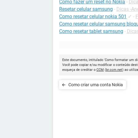
Como fazer um reset no Nokia
-
Dica
Resetar celular samsung
-
Dicas -An
Como resetar celular nokia 501
✓
-
F
Como resetar celular samsung blo
Como resetar tablet samsung
-
Dica
Este documento, intitulado 'Como formatar um dis
Você pode copiar e/ou modificar o conteúdo dest
esqueça de creditar o
CCM
(
br.ccm.net
) ao utiliz
Como criar uma conta Nokia