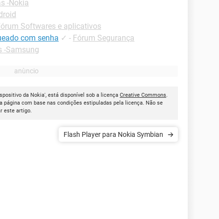
s -Nokia
droid
órum Softwares e aplicativos
queado com senha
✓
-
Fórum Segurança
s -Samsung
positivo da Nokia', está disponível sob a licença
Creative Commons
.
a página com base nas condições estipuladas pela licença. Não se
ar este artigo.
Flash Player para Nokia Symbian