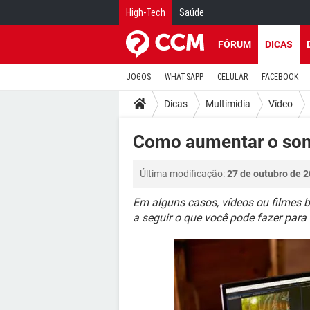
High-Tech
Saúde
FÓRUM
DICAS
JOGOS
WHATSAPP
CELULAR
FACEBOOK
Dicas
Multimídia
Vídeo
Como aumentar o som
Última modificação:
27 de outubro de 2
Em alguns casos, vídeos ou filmes 
a seguir o que você pode fazer par