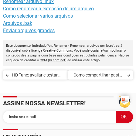
Renomear arquivo linux
Como renomear a extensão de um arquivo
Como selecionar varios arquivos
Arquivos .bak
Enviar arquivos grandes
Este documento, intitulado 'Ant Renamer - Renomear arquivos por lotes', está
disponível sob a licença
Creative Commons
. Você pode copiar e/ou modificar o
conteúdo desta página com base nas condições estipuladas pela licença. Não se
esqueça de creditar o
CCM
(
br.ccm.net
) ao utilizar este artigo.
HD Tune: avaliar e testar
Como compartilhar pastas
seus discos rígidos
no VirtualBox
ASSINE NOSSA NEWSLETTER!