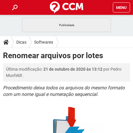
MENU
INÍCIO
JOGOS
WHATSAPP
DICAS
Dicas
Softwares
CELULAR
FACEBOOK
JOGOS
WHATSAPP
DOWNLOADS
Renomear arquivos por lotes
OUTLOOK
EXCEL
CELULAR
FACEBOOK
INSTAGRAM
JOGOS
GMAIL
WHATSAPP
FÓRUM
Última modificação:
21 de outubro de 2020 às 13:12
por
Pedro
OUTLOOK
EXCEL
GUIA DE COMPRAS
CELULAR
FACEBOOK
Muxfeldt
.
INSTAGRAM
JOGOS
GMAIL
WHATSAPP
GLOSSÁRIO
OUTLOOK
EXCEL
Procedimento deixa todos os arquivos do mesmo formato
GUIA DE COMPRAS
CELULAR
FACEBOOK
com um nome igual e numeração sequencial.
INSTAGRAM
JOGOS
GMAIL
WHATSAPP
OUTLOOK
EXCEL
GUIA DE COMPRAS
CELULAR
FACEBOOK
INSTAGRAM
GMAIL
OUTLOOK
EXCEL
GUIA DE COMPRAS
INSTAGRAM
GMAIL