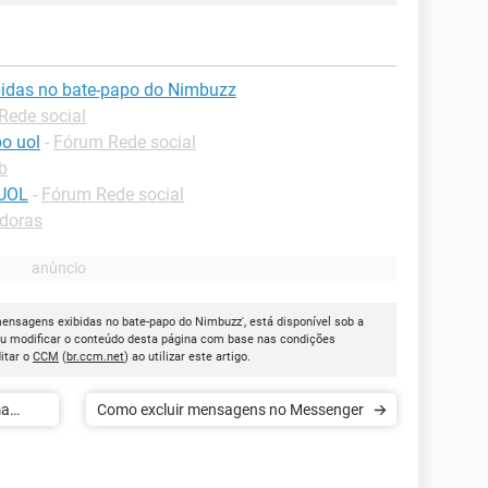
bidas no bate-papo do Nimbuzz
Rede social
o uol
-
Fórum Rede social
b
 UOL
-
Fórum Rede social
adoras
mensagens exibidas no bate-papo do Nimbuzz', está disponível sob a
ou modificar o conteúdo desta página com base nas condições
itar o
CCM
(
br.ccm.net
) ao utilizar este artigo.
ma
Como excluir mensagens no Messenger