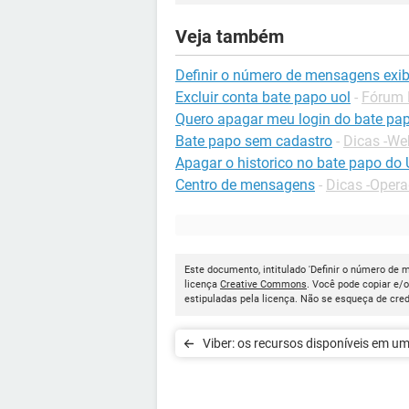
Veja também
Definir o número de mensagens exi
Excluir conta bate papo uol
-
Fórum 
Quero apagar meu login do bate pap
Bate papo sem cadastro
-
Dicas -We
Apagar o historico no bate papo do
Centro de mensagens
-
Dicas -Oper
Este documento, intitulado 'Definir o número de 
licença
Creative Commons
. Você pode copiar e/
estipuladas pela licença. Não se esqueça de cred
Viber: os recursos disponíveis em u
conversa