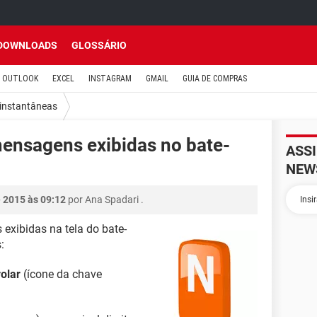
DOWNLOADS
GLOSSÁRIO
OUTLOOK
EXCEL
INSTAGRAM
GMAIL
GUIA DE COMPRAS
instantâneas
mensagens exibidas no bate-
ASS
NEW
 2015 às 09:12
por
Ana Spadari
.
exibidas na tela do bate-
:
rolar
(ícone da chave