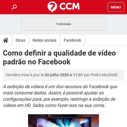
MENU
INÍCIO
JOGOS
WHATSAPP
DICAS
Dicas
Redes sociais
Facebook
CELULAR
FACEBOOK
JOGOS
WHATSAPP
DOWNLOADS
Como definir a qualidade de vídeo
OUTLOOK
EXCEL
CELULAR
FACEBOOK
padrão no Facebook
INSTAGRAM
JOGOS
GMAIL
WHATSAPP
FÓRUM
OUTLOOK
EXCEL
GUIA DE COMPRAS
CELULAR
FACEBOOK
Dernière mise à jour le
20 julho 2020 à 11:01
par
Pedro Muxfeldt
.
INSTAGRAM
JOGOS
GMAIL
WHATSAPP
GLOSSÁRIO
OUTLOOK
EXCEL
GUIA DE COMPRAS
CELULAR
FACEBOOK
A exibição de vídeos é um dos recursos do Facebook que
INSTAGRAM
JOGOS
GMAIL
WHATSAPP
mais consome dados. Assim, é possível ajustar as
OUTLOOK
EXCEL
configurações para, por exemplo, restringir a exibição de
GUIA DE COMPRAS
CELULAR
FACEBOOK
vídeos em HD. Saiba como fazer isso na sua conta.
INSTAGRAM
GMAIL
OUTLOOK
EXCEL
GUIA DE COMPRAS
INSTAGRAM
GMAIL