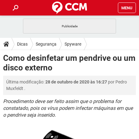
MENU
INÍCIO
JOGOS
WHATSAPP
DICAS
Dicas
Segurança
Spyware
CELULAR
FACEBOOK
JOGOS
WHATSAPP
DOWNLOADS
Como desinfetar um pendrive ou um
OUTLOOK
EXCEL
CELULAR
FACEBOOK
disco externo
INSTAGRAM
JOGOS
GMAIL
WHATSAPP
FÓRUM
OUTLOOK
EXCEL
GUIA DE COMPRAS
CELULAR
FACEBOOK
Última modificação:
28 de outubro de 2020 às 16:27
por
Pedro
INSTAGRAM
JOGOS
GMAIL
WHATSAPP
GLOSSÁRIO
OUTLOOK
Muxfeldt
.
EXCEL
GUIA DE COMPRAS
CELULAR
FACEBOOK
INSTAGRAM
JOGOS
GMAIL
WHATSAPP
Procedimento deve ser feito assim que o problema for
OUTLOOK
EXCEL
constatado, pois os vírus podem infectar máquinas em que
GUIA DE COMPRAS
CELULAR
FACEBOOK
o pendrive seja inserido.
INSTAGRAM
GMAIL
OUTLOOK
EXCEL
GUIA DE COMPRAS
INSTAGRAM
GMAIL