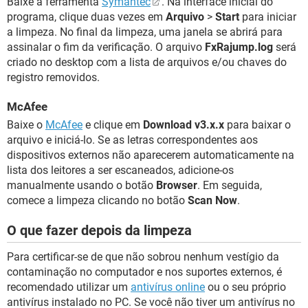
Baixe a ferramenta
Symantec
. Na interface inicial do
programa, clique duas vezes em
Arquivo
>
Start
para iniciar
a limpeza. No final da limpeza, uma janela se abrirá para
assinalar o fim da verificação. O arquivo
FxRajump.log
será
criado no desktop com a lista de arquivos e/ou chaves do
registro removidos.
McAfee
Baixe o
McAfee
e clique em
Download v3.x.x
para baixar o
arquivo e iniciá-lo. Se as letras correspondentes aos
dispositivos externos não aparecerem automaticamente na
lista dos leitores a ser escaneados, adicione-os
manualmente usando o botão
Browser
. Em seguida,
comece a limpeza clicando no botão
Scan Now
.
O que fazer depois da limpeza
Para certificar-se de que não sobrou nenhum vestígio da
contaminação no computador e nos suportes externos, é
recomendado utilizar um
antivírus online
ou o seu próprio
antivírus instalado no PC. Se você não tiver um antivírus no