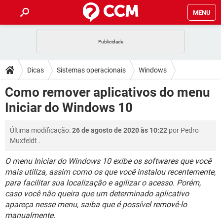
MENU
INÍCIO
JOGOS
WHATSAPP
DICAS
Dicas
Sistemas operacionais
Windows
CELULAR
FACEBOOK
JOGOS
WHATSAPP
DOWNLOADS
Como remover aplicativos do menu
Windows 10
OUTLOOK
EXCEL
CELULAR
FACEBOOK
Iniciar do Windows 10
INSTAGRAM
JOGOS
GMAIL
WHATSAPP
FÓRUM
OUTLOOK
EXCEL
GUIA DE COMPRAS
CELULAR
FACEBOOK
Última modificação:
26 de agosto de 2020 às 10:22
por
Pedro
INSTAGRAM
JOGOS
GMAIL
WHATSAPP
GLOSSÁRIO
OUTLOOK
Muxfeldt
.
EXCEL
GUIA DE COMPRAS
CELULAR
FACEBOOK
INSTAGRAM
JOGOS
GMAIL
WHATSAPP
O menu Iniciar do Windows 10 exibe os softwares que você
OUTLOOK
EXCEL
mais utiliza, assim como os que você instalou recentemente,
GUIA DE COMPRAS
CELULAR
FACEBOOK
para facilitar sua localização e agilizar o acesso. Porém,
INSTAGRAM
GMAIL
OUTLOOK
EXCEL
caso você não queira que um determinado aplicativo
GUIA DE COMPRAS
apareça nesse menu, saiba que é possível removê-lo
INSTAGRAM
GMAIL
manualmente.