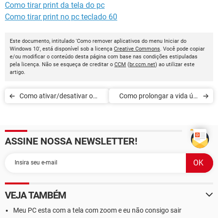
Como tirar print da tela do pc
Como tirar print no pc teclado 60
Este documento, intitulado 'Como remover aplicativos do menu Iniciar do
Windows 10', está disponível sob a licença
Creative Commons
. Você pode copiar
e/ou modificar o conteúdo desta página com base nas condições estipuladas
pela licença. Não se esqueça de creditar o
CCM
(
br.ccm.net
) ao utilizar este
artigo.
Como ativar/desativar o
Como prolongar a vida útil
modo Tablet no Windows
da sua bateria no Windows
10
10
ASSINE NOSSA NEWSLETTER!
VEJA TAMBÉM
Meu PC esta com a tela com zoom e eu não consigo sair