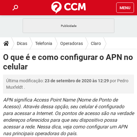
MENU
INÍCIO
JOGOS
WHATSAPP
DICAS
Dicas
Telefonia
Operadoras
Claro
CELULAR
FACEBOOK
JOGOS
WHATSAPP
DOWNLOADS
O que é e como configurar o APN no
OUTLOOK
EXCEL
CELULAR
FACEBOOK
celular
INSTAGRAM
JOGOS
GMAIL
WHATSAPP
FÓRUM
OUTLOOK
EXCEL
GUIA DE COMPRAS
CELULAR
FACEBOOK
Última modificação:
23 de setembro de 2020 às 12:29
por
Pedro
INSTAGRAM
JOGOS
GMAIL
WHATSAPP
GLOSSÁRIO
OUTLOOK
Muxfeldt
.
EXCEL
GUIA DE COMPRAS
CELULAR
FACEBOOK
INSTAGRAM
JOGOS
GMAIL
WHATSAPP
APN significa Access Point Name (Nome de Ponto de
OUTLOOK
EXCEL
Acesso). Através dessa opção, seu celular é configurado
GUIA DE COMPRAS
CELULAR
FACEBOOK
para acessar a Internet. Os pontos de acesso são na verdade
INSTAGRAM
GMAIL
OUTLOOK
EXCEL
endereços oferecidos para que seu dispositivo possa
GUIA DE COMPRAS
acessar a rede. Nessa dica, veja como configurar um APN
INSTAGRAM
GMAIL
nas principais operadoras do país.