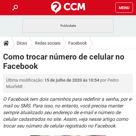
MENU
INÍCIO
JOGOS
WHATSAPP
DICAS
Dicas
Redes sociais
Facebook
CELULAR
FACEBOOK
JOGOS
WHATSAPP
DOWNLOADS
Como trocar número de celular no
OUTLOOK
EXCEL
CELULAR
FACEBOOK
Facebook
INSTAGRAM
JOGOS
GMAIL
WHATSAPP
FÓRUM
OUTLOOK
EXCEL
GUIA DE COMPRAS
CELULAR
FACEBOOK
Última modificação:
15 de julho de 2020 às 10:54
por
Pedro
INSTAGRAM
JOGOS
GMAIL
WHATSAPP
GLOSSÁRIO
OUTLOOK
Muxfeldt
.
EXCEL
GUIA DE COMPRAS
CELULAR
FACEBOOK
INSTAGRAM
JOGOS
GMAIL
WHATSAPP
O Facebook tem dois caminhos para redefinir a senha, por e-
OUTLOOK
EXCEL
mail ou SMS. Para isso, no entanto, você precisa manter
GUIA DE COMPRAS
CELULAR
FACEBOOK
sempre atualizado seu endereço de e-mail e número de
INSTAGRAM
GMAIL
OUTLOOK
EXCEL
celular cadastrados no site. Assim, veja nesse artigo como
GUIA DE COMPRAS
trocar seu número de celular registrado no Facebook.
INSTAGRAM
GMAIL