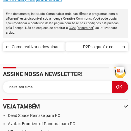
Este documento, intitulado 'Como baixar músicas, filmes e programas com o
uTorrent', está disponível sob a licença
Creative Commons
. Você pode copiar
e/ou modificar o conteúdo desta página com base nas condições estipuladas
pela licença. Não se esqueça de creditar o
CCM
(
br.ccm.net
) ao utilizar este
artigo.
Como reativar o download
P2P: o que é e como
uTorrent de localização do
funciona
Prompt
ASSINE NOSSA NEWSLETTER!
VEJA TAMBÉM
Dead Space Remake para PC
Avatar: Frontiers of Pandora para PC