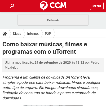
MENU
INÍCIO
JOGOS
WHATSAPP
DICAS
Dicas
Internet
P2P
CELULAR
FACEBOOK
JOGOS
WHATSAPP
DOWNLOADS
Como baixar músicas, filmes e
OUTLOOK
EXCEL
CELULAR
FACEBOOK
programas com o uTorrent
INSTAGRAM
JOGOS
GMAIL
WHATSAPP
FÓRUM
OUTLOOK
EXCEL
GUIA DE COMPRAS
CELULAR
FACEBOOK
Última modificação:
29 de setembro de 2020 às 13:32
por
Pedro
INSTAGRAM
JOGOS
GMAIL
WHATSAPP
GLOSSÁRIO
OUTLOOK
Muxfeldt
.
EXCEL
GUIA DE COMPRAS
CELULAR
FACEBOOK
INSTAGRAM
JOGOS
GMAIL
WHATSAPP
Programa é um cliente de downloads BitTorrent leve,
OUTLOOK
EXCEL
simples e poderoso para baixar músicas, filmes e qualquer
GUIA DE COMPRAS
CELULAR
FACEBOOK
outro tipo de arquivo. Ele integra downloads simultâneos,
INSTAGRAM
GMAIL
OUTLOOK
EXCEL
limitação do consumo de banda e pausa e retomada de
GUIA DE COMPRAS
downloads.
INSTAGRAM
GMAIL