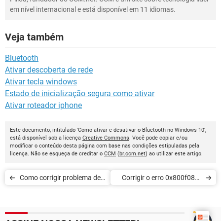
em nível internacional e está disponível em 11 idiomas.
Veja também
Bluetooth
Ativar descoberta de rede
Ativar tecla windows
Estado de inicialização segura como ativar
Ativar roteador iphone
Este documento, intitulado 'Como ativar e desativar o Bluetooth no Windows 10',
está disponível sob a licença
Creative Commons
. Você pode copiar e/ou
modificar o conteúdo desta página com base nas condições estipuladas pela
licença. Não se esqueça de creditar o
CCM
(
br.ccm.net
) ao utilizar este artigo.
Como corrigir problema de
Corrigir o erro 0x800f081f
som no Windows 10
na atualização do Windows
10