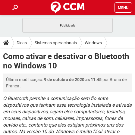
MENU
INÍCIO
JOGOS
WHATSAPP
DICAS
Dicas
Sistemas operacionais
Windows
CELULAR
FACEBOOK
JOGOS
WHATSAPP
DOWNLOADS
Como ativar e desativar o Bluetooth
Windows 10
OUTLOOK
EXCEL
CELULAR
FACEBOOK
no Windows 10
INSTAGRAM
JOGOS
GMAIL
WHATSAPP
FÓRUM
OUTLOOK
EXCEL
GUIA DE COMPRAS
CELULAR
FACEBOOK
Última modificação:
9 de outubro de 2020 às 11:45
por
Bruna de
INSTAGRAM
JOGOS
GMAIL
WHATSAPP
GLOSSÁRIO
OUTLOOK
França
.
EXCEL
GUIA DE COMPRAS
CELULAR
FACEBOOK
INSTAGRAM
JOGOS
GMAIL
WHATSAPP
O Bluetooth permite a comunicação sem fio entre
OUTLOOK
EXCEL
dispositivos que tenham essa tecnologia instalada e ativada
GUIA DE COMPRAS
CELULAR
FACEBOOK
em seus dispositivos, sejam eles computadores, teclados,
INSTAGRAM
GMAIL
OUTLOOK
EXCEL
mouses, caixas de som, celulares, impressoras, fones de
GUIA DE COMPRAS
ouvido etc., contanto que eles estejam próximos uns dos
INSTAGRAM
GMAIL
outros. Na versão 10 do Windows é muito fácil ativar o