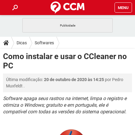
MENU
INÍCIO
JOGOS
WHATSAPP
DICAS
Dicas
Softwares
CELULAR
FACEBOOK
JOGOS
WHATSAPP
DOWNLOADS
Como instalar e usar o CCleaner no
OUTLOOK
EXCEL
CELULAR
FACEBOOK
PC
INSTAGRAM
JOGOS
GMAIL
WHATSAPP
FÓRUM
OUTLOOK
EXCEL
GUIA DE COMPRAS
CELULAR
FACEBOOK
Última modificação:
20 de outubro de 2020 às 14:25
por
Pedro
INSTAGRAM
JOGOS
GMAIL
WHATSAPP
GLOSSÁRIO
OUTLOOK
Muxfeldt
.
EXCEL
GUIA DE COMPRAS
CELULAR
FACEBOOK
INSTAGRAM
JOGOS
GMAIL
WHATSAPP
Software apaga seus rastros na internet, limpa o registro e
OUTLOOK
EXCEL
otimiza o Windows; gratuito e em português, ele é
GUIA DE COMPRAS
CELULAR
FACEBOOK
compatível com todas as versões do sistema operacional.
INSTAGRAM
GMAIL
OUTLOOK
EXCEL
GUIA DE COMPRAS
INSTAGRAM
GMAIL