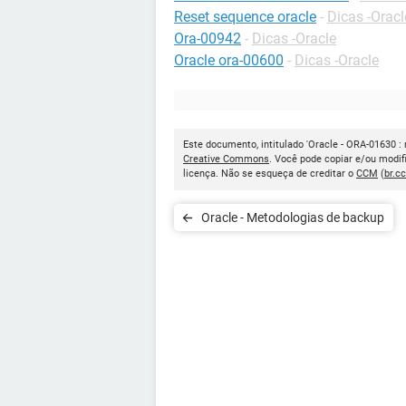
Reset sequence oracle
-
Dicas -Oracl
Ora-00942
-
Dicas -Oracle
Oracle ora-00600
-
Dicas -Oracle
Este documento, intitulado 'Oracle - ORA-01630 : m
Creative Commons
. Você pode copiar e/ou modif
licença. Não se esqueça de creditar o
CCM
(
br.c
Oracle - Metodologias de backup