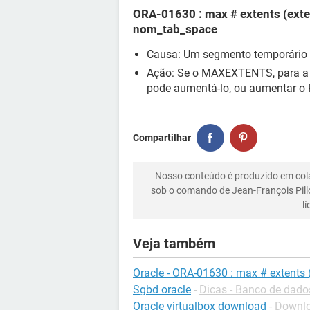
ORA-01630 : max # extents (exte
nom_tab_space
Causa: Um segmento temporário
Ação: Se o MAXEXTENTS, para a t
pode aumentá-lo, ou aumentar o
Compartilhar
Nosso conteúdo é produzido em co
sob o comando de Jean-François Pill
l
Veja também
Oracle - ORA-01630 : max # extents (
Sgbd oracle
-
Dicas - Banco de dado
Oracle virtualbox download
-
Downlo