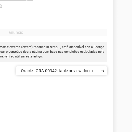
e
ax # extents (extent) reached in temp...', está disponível sob a licença
icar o conteúdo desta página com base nas condições estipuladas pela
cm.net
) ao utilizar este artigo.
Oracle - ORA-00942: table or view does not
exist