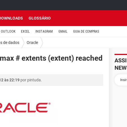
DOWNLOADS
GLOSSÁRIO
OUTLOOK
EXCEL
INSTAGRAM
GMAIL
GUIA DE COMPRAS
s de dados
Oracle
max # extents (extent) reached
ASS
NEW
12 às 22:19
por pintuda.