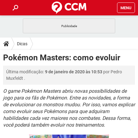
MENU
INÍCIO
JOGOS
WHATSAPP
DICAS
Dicas
CELULAR
FACEBOOK
JOGOS
WHATSAPP
DOWNLOADS
Pokémon Masters: como evoluir
OUTLOOK
EXCEL
CELULAR
FACEBOOK
INSTAGRAM
JOGOS
GMAIL
WHATSAPP
FÓRUM
Última modificação:
9 de janeiro de 2020 às 10:53
por
Pedro
OUTLOOK
EXCEL
GUIA DE COMPRAS
CELULAR
FACEBOOK
Muxfeldt
.
INSTAGRAM
JOGOS
GMAIL
WHATSAPP
GLOSSÁRIO
OUTLOOK
EXCEL
O game Pokémon Masters abriu novas possibilidades de
GUIA DE COMPRAS
CELULAR
FACEBOOK
jogo para os fãs de Pokémon. Entre as novidades, a forma
INSTAGRAM
JOGOS
GMAIL
WHATSAPP
OUTLOOK
EXCEL
de evolucionar os monstros mudou. Por isso, vamos explicar
GUIA DE COMPRAS
CELULAR
FACEBOOK
como evoluir seus Pokémons para que adquiram
INSTAGRAM
GMAIL
habilidades cada vez maiores nos combates. Dessa forma,
OUTLOOK
EXCEL
você poderá também evoluir nos treinamentos.
GUIA DE COMPRAS
INSTAGRAM
GMAIL