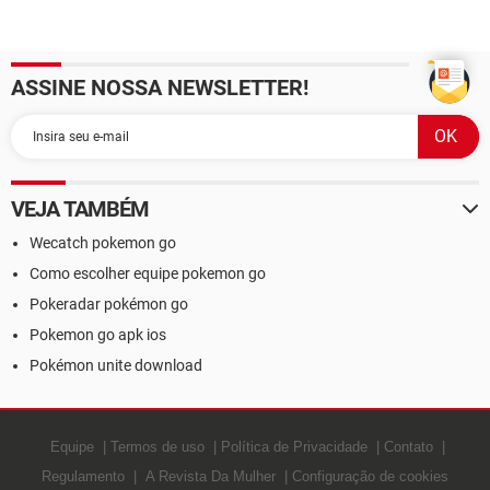
ASSINE NOSSA NEWSLETTER!
VEJA TAMBÉM
Wecatch pokemon go
Como escolher equipe pokemon go
Pokeradar pokémon go
Pokemon go apk ios
Pokémon unite download
Equipe
Termos de uso
Política de Privacidade
Contato
Regulamento
A Revista Da Mulher
Configuração de cookies