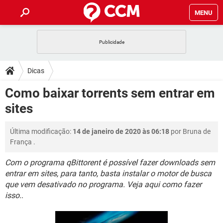
MENU
INÍCIO
JOGOS
WHATSAPP
DICAS
Dicas
CELULAR
FACEBOOK
JOGOS
WHATSAPP
DOWNLOADS
Como baixar torrents sem entrar em
OUTLOOK
EXCEL
CELULAR
FACEBOOK
sites
INSTAGRAM
JOGOS
GMAIL
WHATSAPP
FÓRUM
OUTLOOK
EXCEL
GUIA DE COMPRAS
CELULAR
FACEBOOK
Última modificação:
14 de janeiro de 2020 às 06:18
por
Bruna de
INSTAGRAM
JOGOS
GMAIL
WHATSAPP
GLOSSÁRIO
OUTLOOK
França
.
EXCEL
GUIA DE COMPRAS
CELULAR
FACEBOOK
INSTAGRAM
JOGOS
GMAIL
WHATSAPP
Com o programa qBittorent é possível fazer downloads sem
OUTLOOK
EXCEL
entrar em sites, para tanto, basta instalar o motor de busca
GUIA DE COMPRAS
CELULAR
FACEBOOK
que vem desativado no programa. Veja aqui como fazer
INSTAGRAM
GMAIL
OUTLOOK
EXCEL
isso.
.
GUIA DE COMPRAS
INSTAGRAM
GMAIL