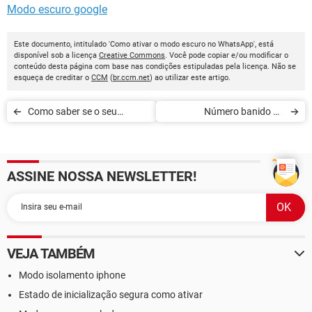
Modo escuro google
Este documento, intitulado 'Como ativar o modo escuro no WhatsApp', está
disponível sob a licença
Creative Commons
. Você pode copiar e/ou modificar o
conteúdo desta página com base nas condições estipuladas pela licença. Não se
esqueça de creditar o
CCM
(
br.ccm.net
) ao utilizar este artigo.
Como saber se o seu
Número banido no
WhatsApp está sendo
WhatsApp: saiba como
espionado
recuperar
ASSINE NOSSA NEWSLETTER!
VEJA TAMBÉM
Modo isolamento iphone
Estado de inicialização segura como ativar