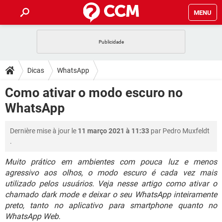
MENU
INÍCIO
JOGOS
WHATSAPP
DICAS
Dicas
WhatsApp
CELULAR
FACEBOOK
JOGOS
WHATSAPP
DOWNLOADS
Como ativar o modo escuro no
OUTLOOK
EXCEL
CELULAR
FACEBOOK
WhatsApp
INSTAGRAM
JOGOS
GMAIL
WHATSAPP
FÓRUM
OUTLOOK
EXCEL
GUIA DE COMPRAS
CELULAR
FACEBOOK
Dernière mise à jour le
11 março 2021 à 11:33
par
Pedro Muxfeldt
INSTAGRAM
JOGOS
GMAIL
WHATSAPP
GLOSSÁRIO
OUTLOOK
.
EXCEL
GUIA DE COMPRAS
CELULAR
FACEBOOK
INSTAGRAM
JOGOS
GMAIL
WHATSAPP
Muito prático em ambientes com pouca luz e menos
OUTLOOK
EXCEL
agressivo aos olhos, o modo escuro é cada vez mais
GUIA DE COMPRAS
CELULAR
FACEBOOK
utilizado pelos usuários. Veja nesse artigo como ativar o
INSTAGRAM
GMAIL
OUTLOOK
EXCEL
chamado dark mode e deixar o seu WhatsApp inteiramente
GUIA DE COMPRAS
preto, tanto no aplicativo para smartphone quanto no
INSTAGRAM
GMAIL
WhatsApp Web.