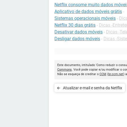
Netflix consome muito dados móvei
Aplicativo de dados móveis grátis
-
Sistemas operacionais móveis
-
Dic
Netflix 30 dias grátis
-
Dicas -Entret
Desativar dados móveis
-
Dicas -Tel
Desligar dados móveis
-
Dicas -Sist
Este documento, intitulado 'Como reduzir o consu
Commons
. Você pode copiar e/ou modificar o c
Não se esqueça de creditar o
CCM
(
br.ccm.net
) 
Atualizar e-mail e senha da Netflix