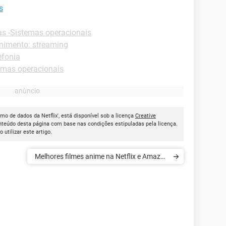
s
as -Sistemas operacionais
enimento: streaming
efonia
emas operacionais
mo de dados da Netflix', está disponível sob a licença
Creative
onteúdo desta página com base nas condições estipuladas pela licença.
ao utilizar este artigo.
Melhores filmes anime na Netflix e Amazon
Prime