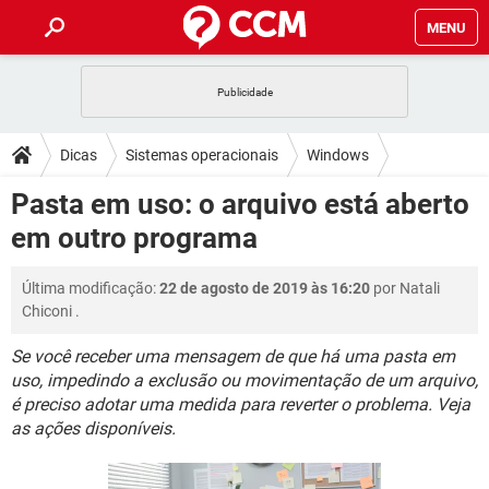
MENU
INÍCIO
JOGOS
WHATSAPP
DICAS
Dicas
Sistemas operacionais
Windows
CELULAR
FACEBOOK
JOGOS
WHATSAPP
DOWNLOADS
Pasta em uso: o arquivo está aberto
OUTLOOK
EXCEL
CELULAR
FACEBOOK
em outro programa
INSTAGRAM
JOGOS
GMAIL
WHATSAPP
FÓRUM
OUTLOOK
EXCEL
GUIA DE COMPRAS
CELULAR
FACEBOOK
Última modificação:
22 de agosto de 2019 às 16:20
por
Natali
INSTAGRAM
JOGOS
GMAIL
WHATSAPP
GLOSSÁRIO
OUTLOOK
Chiconi
.
EXCEL
GUIA DE COMPRAS
CELULAR
FACEBOOK
INSTAGRAM
JOGOS
GMAIL
WHATSAPP
Se você receber uma mensagem de que há uma pasta em
OUTLOOK
EXCEL
uso, impedindo a exclusão ou movimentação de um arquivo,
GUIA DE COMPRAS
CELULAR
FACEBOOK
é preciso adotar uma medida para reverter o problema. Veja
INSTAGRAM
GMAIL
OUTLOOK
EXCEL
as ações disponíveis.
GUIA DE COMPRAS
INSTAGRAM
GMAIL