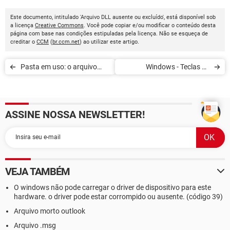
Este documento, intitulado 'Arquivo DLL ausente ou excluído', está disponível sob
a licença
Creative Commons
. Você pode copiar e/ou modificar o conteúdo desta
página com base nas condições estipuladas pela licença. Não se esqueça de
creditar o
CCM
(
br.ccm.net
) ao utilizar este artigo.
Pasta em uso: o arquivo
Windows - Teclas de
está aberto em outro
aderência
programa
ASSINE NOSSA NEWSLETTER!
VEJA TAMBÉM
O windows não pode carregar o driver de dispositivo para este
hardware. o driver pode estar corrompido ou ausente. (código 39)
Arquivo morto outlook
Arquivo .msg