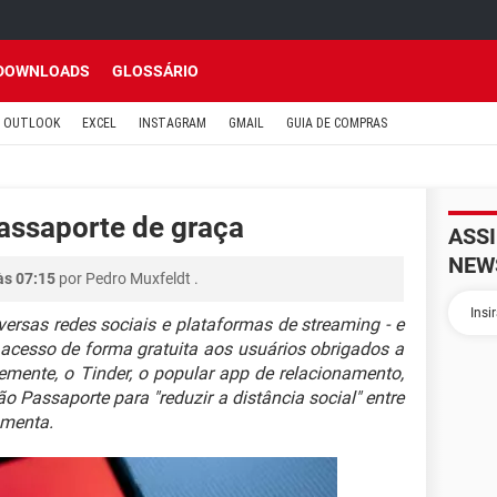
DOWNLOADS
GLOSSÁRIO
OUTLOOK
EXCEL
INSTAGRAM
GMAIL
GUIA DE COMPRAS
assaporte de graça
ASS
NEW
às 07:15
por
Pedro Muxfeldt
.
ersas redes sociais e plataformas de streaming - e
 o acesso de forma gratuita aos usuários obrigados a
mente, o Tinder, o popular app de relacionamento,
o Passaporte para "reduzir a distância social" entre
amenta.