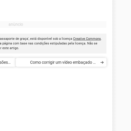
assaporte de graça', está disponível sob a licença
Creative Commons
.
a página com base nas condições estipuladas pela licença. Não se
ar este artigo.
rsões
Como corrigir um vídeo embaçado no
Snapchat