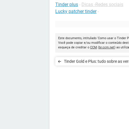
Tinder plus
-
Dicas -Redes sociais
Lucky patcher tinder
-
Este documento, intitulado 'Como usar o Tinder P
Você pode copiar e/ou modificar o conteúdo dest
esqueça de creditar o
CCM
(
br.ccm.net
) ao utiliz
Tinder Gold e Plus: tudo sobre as ve
premium do app