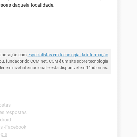
ssoas daquela localidade.
laboração com
especialistas em tecnologia da informação
ou, fundador do CCM.net. CCM é um site sobre tecnologia
íder em nível internacional e está disponível em 11 idiomas.
ostas
es respostas
droid
as -Facebook
ple