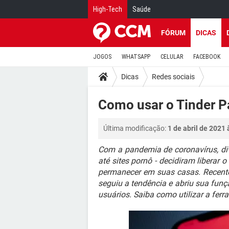
High-Tech
Saúde
FÓRUM
DICAS
JOGOS
WHATSAPP
CELULAR
FACEBOOK
Dicas
Redes sociais
Como usar o Tinder P
Última modificação:
1 de abril de 2021 
Com a pandemia de coronavírus, div
até sites pornô - decidiram liberar
permanecer em suas casas. Recente
seguiu a tendência e abriu sua funçã
usuários. Saiba como utilizar a ferr