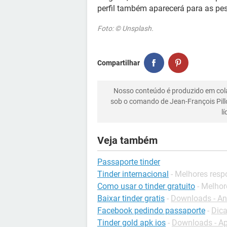
perfil também aparecerá para as pe
Foto: © Unsplash.
Compartilhar
Nosso conteúdo é produzido em co
sob o comando de Jean-François Pill
l
Veja também
Passaporte tinder
Tinder internacional
- Melhores resp
Como usar o tinder gratuito
- Melhor
Baixar tinder gratis
-
Downloads - An
Facebook pedindo passaporte
-
Dic
Tinder gold apk ios
-
Downloads - Ap