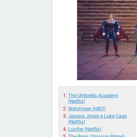
The Umbrella Academy
(Netflix)
Watchmen (HBO)
Jessica Jones e Luke Cage
(Netflix)
Lucifer (Netflix)
The Boys (Amazon Prime)