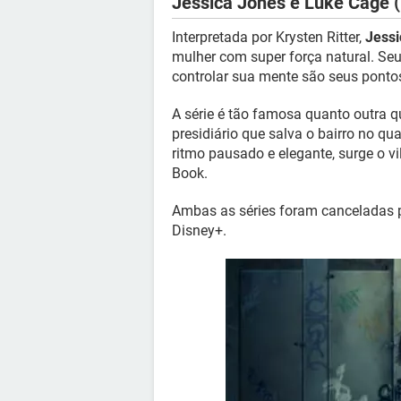
Jessica Jones e Luke Cage (
Interpretada por Krysten Ritter,
Jessi
mulher com super força natural. Seu
controlar sua mente são seus pontos
A série é tão famosa quanto outra q
presidiário que salva o bairro no qu
ritmo pausado e elegante, surge o vi
Book.
Ambas as séries foram canceladas p
Disney+.