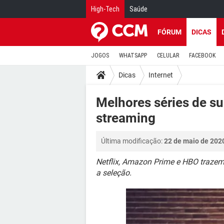
High-Tech
Saúde
FÓRUM
DICAS
JOGOS
WHATSAPP
CELULAR
FACEBOOK
Dicas
Internet
Melhores séries de s
streaming
Última modificação:
22 de maio de 202
Netflix, Amazon Prime e HBO trazem 
a seleção.