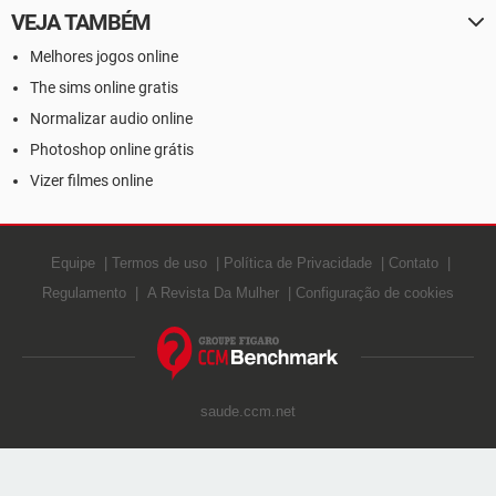
VEJA TAMBÉM
Melhores jogos online
The sims online gratis
Normalizar audio online
Photoshop online grátis
Vizer filmes online
Equipe
Termos de uso
Política de Privacidade
Contato
Regulamento
A Revista Da Mulher
Configuração de cookies
saude.ccm.net