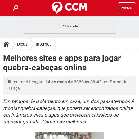
MENU
INÍCIO
JOGOS
WHATSAPP
DICAS
Dicas
Internet
CELULAR
FACEBOOK
JOGOS
WHATSAPP
DOWNLOADS
Melhores sites e apps para jogar
OUTLOOK
EXCEL
CELULAR
FACEBOOK
quebra-cabeças online
INSTAGRAM
JOGOS
GMAIL
WHATSAPP
FÓRUM
OUTLOOK
EXCEL
GUIA DE COMPRAS
CELULAR
FACEBOOK
Última modificação:
14 de maio de 2020 às 09:43
por
Bruna de
INSTAGRAM
JOGOS
GMAIL
WHATSAPP
GLOSSÁRIO
OUTLOOK
França
.
EXCEL
GUIA DE COMPRAS
CELULAR
FACEBOOK
INSTAGRAM
JOGOS
GMAIL
WHATSAPP
Em tempos de isolamento em casa, um dos passatempos é
OUTLOOK
EXCEL
montar quebra-cabeças, que podem ser encontrados online
GUIA DE COMPRAS
CELULAR
FACEBOOK
em inúmeros sites e apps que oferecem clássicos de
INSTAGRAM
GMAIL
OUTLOOK
EXCEL
maneira gratuita. Confira os melhores.
GUIA DE COMPRAS
INSTAGRAM
GMAIL