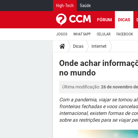
High-Tech
Saúde
FÓRUM
DICAS
JOGOS
WHATSAPP
CELULAR
FACEBOOK
Dicas
Internet
Onde achar informaçõ
no mundo
Última modificação:
26 de novembro de
Com a pandemia, viajar se tornou al
fronteiras fechadas e voos cancelad
internacional, existem formas de co
sobre as restrições para se viajar p