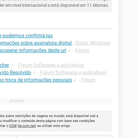
íder em nível internacional e está disponível em 11 idiomas.
e pudermos confirmá-las
ormações sobre assinatura digital
-
Dicas -Windows
recuperar informações deste url
✓
-
Fórum
cher
✓
-
Fórum Softwares e aplicativos
vido Resolvido
✓
-
Fórum Softwares e aplicativos
mo troca de informações pessoais
✓
-
Fórum
es sobre restrições de viagens no mundo', está disponível sob a
ou modificar o conteúdo desta página com base nas condições
itar o
CCM
(
br.ccm.net
) ao utilizar este artigo.