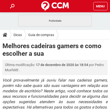
MENU
INÍCIO
JOGOS
WHATSAPP
DICAS
Dicas
Guia de compras
CELULAR
FACEBOOK
JOGOS
WHATSAPP
DOWNLOADS
Melhores cadeiras gamers e como
OUTLOOK
EXCEL
CELULAR
FACEBOOK
escolher a sua
INSTAGRAM
JOGOS
GMAIL
WHATSAPP
FÓRUM
OUTLOOK
EXCEL
GUIA DE COMPRAS
CELULAR
FACEBOOK
Última modificação:
17 de dezembro de 2020 às 18:54
por
Pedro
INSTAGRAM
JOGOS
GMAIL
WHATSAPP
GLOSSÁRIO
OUTLOOK
Muxfeldt
.
EXCEL
GUIA DE COMPRAS
CELULAR
FACEBOOK
INSTAGRAM
JOGOS
GMAIL
WHATSAPP
Você provavelmente já ouviu falar nas cadeiras gamers,
OUTLOOK
EXCEL
porém não sabe quais são suas vantagens em relação aos
GUIA DE COMPRAS
CELULAR
FACEBOOK
modelos de escritório? Neste artigo, você conhece todos os
INSTAGRAM
GMAIL
OUTLOOK
EXCEL
seus recursos e funcionalidades para decidir se alguma das
GUIA DE COMPRAS
opções sugeridas atendem às suas necessidades e
INSTAGRAM
GMAIL
expectativas. Há alternativas para todos os gostos e bolsos.