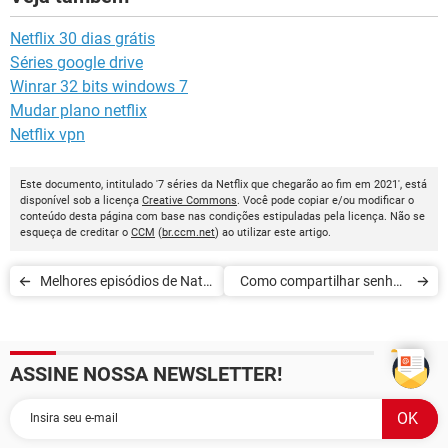
Netflix 30 dias grátis
Séries google drive
Winrar 32 bits windows 7
Mudar plano netflix
Netflix vpn
Este documento, intitulado '7 séries da Netflix que chegarão ao fim em 2021', está
disponível sob a licença
Creative Commons
. Você pode copiar e/ou modificar o
conteúdo desta página com base nas condições estipuladas pela licença. Não se
esqueça de creditar o
CCM
(
br.ccm.net
) ao utilizar este artigo.
Melhores episódios de Natal
Como compartilhar senhas
para assistir nas férias
de Netflix e outros
streamings
ASSINE NOSSA NEWSLETTER!