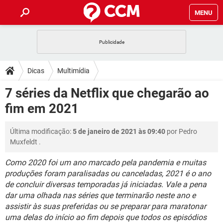
MENU
INÍCIO
JOGOS
WHATSAPP
DICAS
Dicas
Multimídia
CELULAR
FACEBOOK
JOGOS
WHATSAPP
DOWNLOADS
7 séries da Netflix que chegarão ao
OUTLOOK
EXCEL
CELULAR
FACEBOOK
fim em 2021
INSTAGRAM
JOGOS
GMAIL
WHATSAPP
FÓRUM
OUTLOOK
EXCEL
GUIA DE COMPRAS
CELULAR
FACEBOOK
Última modificação:
5 de janeiro de 2021 às 09:40
por
Pedro
INSTAGRAM
JOGOS
GMAIL
WHATSAPP
GLOSSÁRIO
OUTLOOK
Muxfeldt
.
EXCEL
GUIA DE COMPRAS
CELULAR
FACEBOOK
INSTAGRAM
JOGOS
GMAIL
WHATSAPP
Como 2020 foi um ano marcado pela pandemia e muitas
OUTLOOK
EXCEL
produções foram paralisadas ou canceladas, 2021 é o ano
GUIA DE COMPRAS
CELULAR
FACEBOOK
de concluir diversas temporadas já iniciadas. Vale a pena
INSTAGRAM
GMAIL
OUTLOOK
EXCEL
dar uma olhada nas séries que terminarão neste ano e
GUIA DE COMPRAS
assistir às suas preferidas ou se preparar para maratonar
INSTAGRAM
GMAIL
uma delas do início ao fim depois que todos os episódios