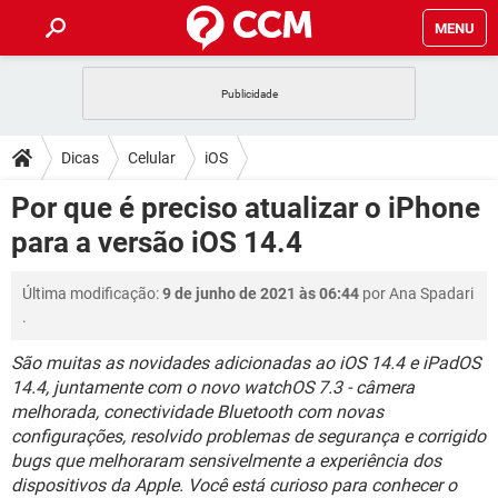
MENU
INÍCIO
JOGOS
WHATSAPP
DICAS
Dicas
Celular
iOS
CELULAR
FACEBOOK
JOGOS
WHATSAPP
DOWNLOADS
Por que é preciso atualizar o iPhone
OUTLOOK
EXCEL
CELULAR
FACEBOOK
para a versão iOS 14.4
INSTAGRAM
JOGOS
GMAIL
WHATSAPP
FÓRUM
OUTLOOK
EXCEL
GUIA DE COMPRAS
CELULAR
FACEBOOK
Última modificação:
9 de junho de 2021 às 06:44
por
Ana Spadari
INSTAGRAM
JOGOS
GMAIL
WHATSAPP
GLOSSÁRIO
OUTLOOK
.
EXCEL
GUIA DE COMPRAS
CELULAR
FACEBOOK
INSTAGRAM
JOGOS
GMAIL
WHATSAPP
São muitas as novidades adicionadas ao iOS 14.4 e iPadOS
OUTLOOK
EXCEL
14.4, juntamente com o novo watchOS 7.3 - câmera
GUIA DE COMPRAS
CELULAR
FACEBOOK
melhorada, conectividade Bluetooth com novas
INSTAGRAM
GMAIL
OUTLOOK
EXCEL
configurações, resolvido problemas de segurança e corrigido
GUIA DE COMPRAS
bugs que melhoraram sensivelmente a experiência dos
INSTAGRAM
GMAIL
dispositivos da Apple. Você está curioso para conhecer o