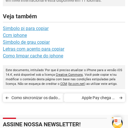
em nível internacional e está disponível em 11 idiomas.
Veja também
Simbolo pi para copiar
Ccm iphone
Simbolo de grau copiar
Letras com acento para copiar
Como limpar cache do iphone
Este documento, intitulado 'Por que é preciso atualizar o iPhone para a versão iOS
14.4', está disponível sob a licença
Creative Commons
. Você pode copiar e/ou
modificar o conteúdo desta página com base nas condições estipuladas pela
licença. Não se esqueça de creditar o
CCM
(
br.ccm.net
) ao utilizar este artigo.
Como sincronizar os dados
Apple Pay chega ao
do iPhone com o
Nubank; veja como usar
computador
ASSINE NOSSA NEWSLETTER!