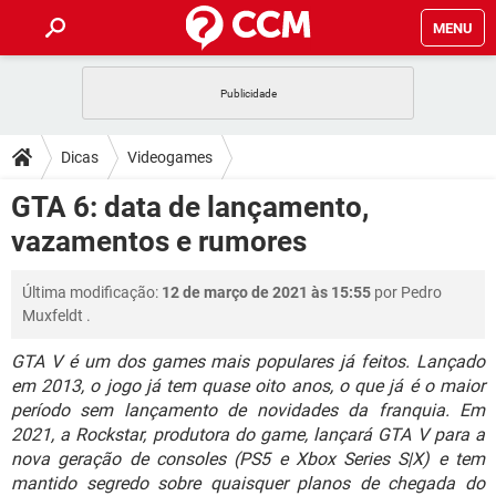
MENU
INÍCIO
JOGOS
WHATSAPP
DICAS
Dicas
Videogames
CELULAR
FACEBOOK
JOGOS
WHATSAPP
DOWNLOADS
GTA 6: data de lançamento,
OUTLOOK
EXCEL
CELULAR
FACEBOOK
vazamentos e rumores
INSTAGRAM
JOGOS
GMAIL
WHATSAPP
FÓRUM
OUTLOOK
EXCEL
GUIA DE COMPRAS
CELULAR
FACEBOOK
Última modificação:
12 de março de 2021 às 15:55
por
Pedro
INSTAGRAM
JOGOS
GMAIL
WHATSAPP
GLOSSÁRIO
OUTLOOK
Muxfeldt
.
EXCEL
GUIA DE COMPRAS
CELULAR
FACEBOOK
INSTAGRAM
JOGOS
GMAIL
WHATSAPP
GTA V é um dos games mais populares já feitos. Lançado
OUTLOOK
EXCEL
em 2013, o jogo já tem quase oito anos, o que já é o maior
GUIA DE COMPRAS
CELULAR
FACEBOOK
período sem lançamento de novidades da franquia. Em
INSTAGRAM
GMAIL
OUTLOOK
EXCEL
2021, a Rockstar, produtora do game, lançará GTA V para a
GUIA DE COMPRAS
nova geração de consoles (PS5 e Xbox Series S|X) e tem
INSTAGRAM
GMAIL
mantido segredo sobre quaisquer planos de chegada do