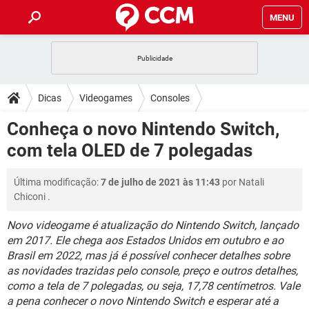
MENU
INÍCIO
JOGOS
WHATSAPP
DICAS
Dicas
Videogames
Consoles
CELULAR
FACEBOOK
JOGOS
WHATSAPP
DOWNLOADS
Conheça o novo Nintendo Switch,
OUTLOOK
EXCEL
CELULAR
FACEBOOK
com tela OLED de 7 polegadas
INSTAGRAM
JOGOS
GMAIL
WHATSAPP
FÓRUM
OUTLOOK
EXCEL
GUIA DE COMPRAS
CELULAR
FACEBOOK
Última modificação:
7 de julho de 2021 às 11:43
por
Natali
INSTAGRAM
JOGOS
GMAIL
WHATSAPP
GLOSSÁRIO
OUTLOOK
Chiconi
.
EXCEL
GUIA DE COMPRAS
CELULAR
FACEBOOK
INSTAGRAM
JOGOS
GMAIL
WHATSAPP
Novo videogame é atualização do Nintendo Switch, lançado
OUTLOOK
EXCEL
em 2017. Ele chega aos Estados Unidos em outubro e ao
GUIA DE COMPRAS
CELULAR
FACEBOOK
Brasil em 2022, mas já é possível conhecer detalhes sobre
INSTAGRAM
GMAIL
OUTLOOK
EXCEL
as novidades trazidas pelo console, preço e outros detalhes,
GUIA DE COMPRAS
como a tela de 7 polegadas, ou seja, 17,78 centímetros. Vale
INSTAGRAM
GMAIL
a pena conhecer o novo Nintendo Switch e esperar até a