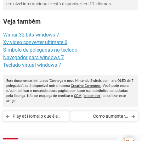
em nível internacional e está disponível em 11 idiomas.
Veja também
Winrar 32 bits windows 7
Xv video converter ultimate 6
Simbolo de polegadas no teclado
Navegador para windows 7
Teclado virtual windows 7
Este documento, intitulado 'Conheça o novo Nintendo Switch, com tela OLED de 7
polegadas', está disponível sob a licença
Creative Commons
. Você pode copiar
e/ou modificar o conteúdo desta página com base nas condições estipuladas
pela licença. Não se esqueça de creditar o
CCM
(
br.ccm.net
) ao utilizar este
artigo.
Play at Home: o que é e
Como aumentar o
como baixar jogos gratuitos
armazenamento de jogos
no PS5