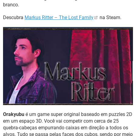
branco.
Descubra
Markus Ritter – The Lost Family
na Steam.
Orakyubu
é um game super original baseado em puzzles 2D
em um espaço 3D. Você vai competir com cerca de 25
quebra-cabeças empurrando caixas em direção a todos os
alvos. Tudo se passa pelas faces dos cubos, sendo por meio