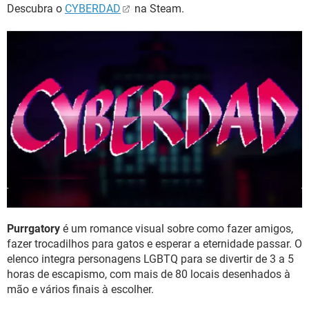
Descubra o
CYBERDAD
na Steam.
Purrgatory
é um romance visual sobre como fazer amigos,
fazer trocadilhos para gatos e esperar a eternidade passar. O
elenco integra personagens LGBTQ para se divertir de 3 a 5
horas de escapismo, com mais de 80 locais desenhados à
mão e vários finais à escolher.