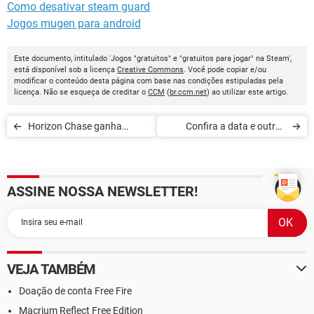
Como desativar steam guard
Jogos mugen para android
Este documento, intitulado 'Jogos "gratuitos" e "gratuitos para jogar" na Steam',
está disponível sob a licença
Creative Commons
. Você pode copiar e/ou
modificar o conteúdo desta página com base nas condições estipuladas pela
licença. Não se esqueça de creditar o
CCM
(
br.ccm.net
) ao utilizar este artigo.
Horizon Chase ganha
Confira a data e outros
expansão com Ayrton
detalhes do Game Awards
Senna: veja preços
2021
ASSINE NOSSA NEWSLETTER!
VEJA TAMBÉM
Doação de conta Free Fire
Macrium Reflect Free Edition