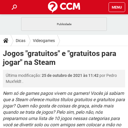
MENU
INÍCIO
JOGOS
WHATSAPP
DICAS
Dicas
Videogames
CELULAR
FACEBOOK
JOGOS
WHATSAPP
DOWNLOADS
Jogos "gratuitos" e "gratuitos para
OUTLOOK
EXCEL
CELULAR
FACEBOOK
jogar" na Steam
INSTAGRAM
JOGOS
GMAIL
WHATSAPP
FÓRUM
OUTLOOK
EXCEL
GUIA DE COMPRAS
CELULAR
FACEBOOK
Última modificação:
25 de outubro de 2021 às 11:42
por
Pedro
INSTAGRAM
JOGOS
GMAIL
WHATSAPP
GLOSSÁRIO
OUTLOOK
Muxfeldt
.
EXCEL
GUIA DE COMPRAS
CELULAR
FACEBOOK
INSTAGRAM
JOGOS
GMAIL
WHATSAPP
Nem só de games pagos vivem os gamers! Vocês já sabiam
OUTLOOK
EXCEL
que a Steam oferece muitos títulos gratuitos e gratuitos para
GUIA DE COMPRAS
CELULAR
FACEBOOK
jogar? Quem não gosta de coisas de graça, ainda mais
INSTAGRAM
GMAIL
OUTLOOK
EXCEL
quando se trata de jogos? Pelo sim, pelo não, nós
GUIA DE COMPRAS
preparamos uma lista de 10 jogos nessas categorias para
INSTAGRAM
GMAIL
você se divertir solo ou com amigos sem colocar a mão no