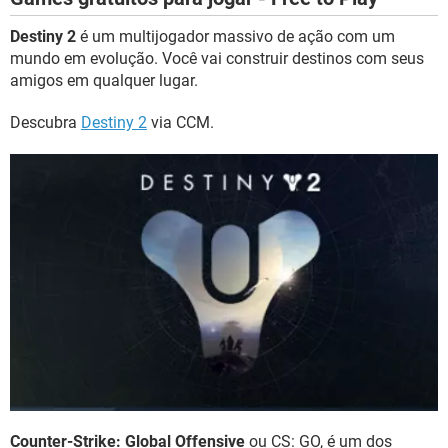
Destiny 2
é um multijogador massivo de ação com um
mundo em evolução. Você vai construir destinos com seus
amigos em qualquer lugar.
Descubra
Destiny 2
via CCM.
Counter-Strike: Global Offensive
ou CS: GO, é um dos