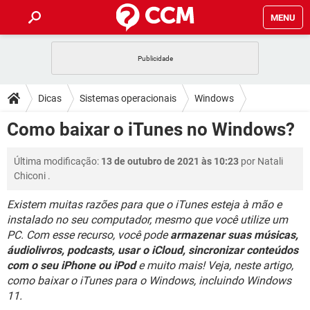
MENU
INÍCIO
JOGOS
WHATSAPP
DICAS
Dicas
Sistemas operacionais
Windows
CELULAR
FACEBOOK
JOGOS
WHATSAPP
DOWNLOADS
Como baixar o iTunes no Windows?
OUTLOOK
EXCEL
CELULAR
FACEBOOK
INSTAGRAM
JOGOS
GMAIL
WHATSAPP
FÓRUM
Última modificação:
13 de outubro de 2021 às 10:23
por
Natali
OUTLOOK
EXCEL
GUIA DE COMPRAS
CELULAR
FACEBOOK
Chiconi
.
INSTAGRAM
JOGOS
GMAIL
WHATSAPP
GLOSSÁRIO
OUTLOOK
EXCEL
Existem muitas razões para que o iTunes esteja à mão e
GUIA DE COMPRAS
CELULAR
FACEBOOK
instalado no seu computador, mesmo que você utilize um
INSTAGRAM
JOGOS
GMAIL
WHATSAPP
OUTLOOK
EXCEL
PC. Com esse recurso, você pode
armazenar suas músicas,
GUIA DE COMPRAS
CELULAR
FACEBOOK
áudiolivros, podcasts, usar o iCloud, sincronizar conteúdos
INSTAGRAM
GMAIL
com o seu iPhone ou iPod
e muito mais! Veja, neste artigo,
OUTLOOK
EXCEL
como baixar o iTunes para o Windows, incluindo Windows
GUIA DE COMPRAS
INSTAGRAM
GMAIL
11.