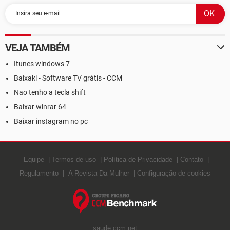
VEJA TAMBÉM
Itunes windows 7
Baixaki - Software TV grátis - CCM
Nao tenho a tecla shift
Baixar winrar 64
Baixar instagram no pc
Equipe
Termos de uso
Política de Privacidade
Contato
Regulamento
A Revista Da Mulher
Configuração de cookies
saude.ccm.net