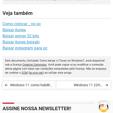
Veja também
Como colocar _ no pc
Baixar itunes
Baixar winrar 32 bits
Baixar itunes baixaki
Baixar instagram para pc
Este documento, intitulado 'Como baixar o iTunes no Windows?', está disponível
sob a licença
Creative Commons
. Você pode copiar e/ou modificar o conteúdo
desta página com base nas condições estipuladas pela licença. Não se esqueça
de creditar o
CCM
(
br.ccm.net
) ao utilizar este artigo.
Windows 11: como habilitar
Windows 11 22H2:
a Inicialização Segura
Microsoft finaliza a grande
atualização
ASSINE NOSSA NEWSLETTER!